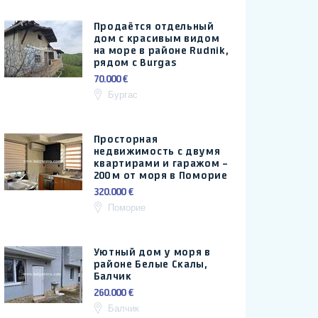
Продаётся отдельный
дом с красивым видом
на море в районе Rudnik,
рядом с Burgas
70.000 €
Бургас
Просторная
недвижимость с двумя
квартирами и гаражом –
200 м от моря в Поморие
320.000 €
Поморие
Уютный дом у моря в
районе Белые Скалы,
Балчик
260.000 €
Балчик