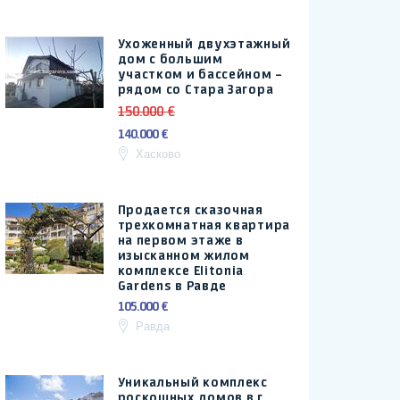
Ухоженный двухэтажный
дом с большим
участком и бассейном –
рядом со Стара Загора
150.000 €
140.000 €
Хасково
Продается сказочная
трехкомнатная квартира
на первом этаже в
изысканном жилом
комплексе Elitonia
Gardens в Равде
105.000 €
Равда
Уникальный комплекс
роскошных домов в г.