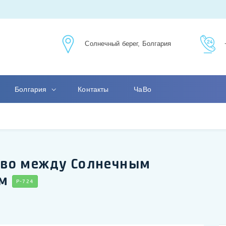
Солнечный берег, Болгария
Болгария
Контакты
ЧаВо
тво между Солнечным
ом
P-724