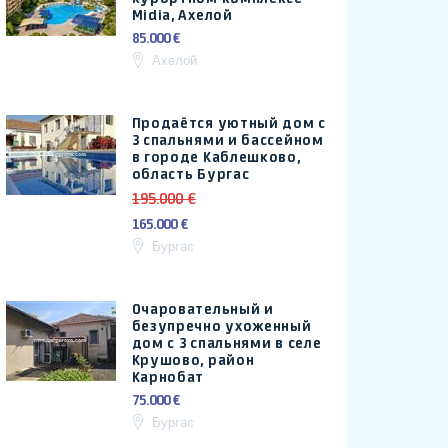
Midia, Ахелой
85.000 €
Ахелой
Продаётся уютный дом с
3 спальнями и бассейном
в городе Каблешково,
область Бургас
195.000 €
165.000 €
Бургас
Очаровательный и
безупречно ухоженный
дом с 3 спальнями в селе
Крушово, район
Карнобат
75.000 €
Бургас