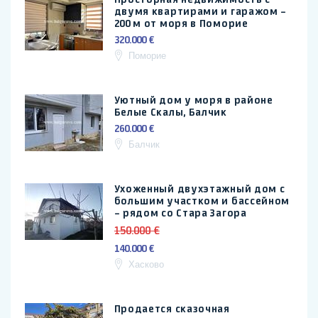
двумя квартирами и гаражом –
200 м от моря в Поморие
320.000 €
Поморие
Уютный дом у моря в районе
Белые Скалы, Балчик
260.000 €
Балчик
Ухоженный двухэтажный дом с
большим участком и бассейном
– рядом со Стара Загора
150.000 €
140.000 €
Хасково
Продается сказочная