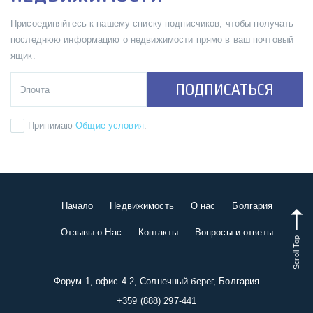
Присоединяйтесь к нашему списку подписчиков, чтобы получать
последнюю информацию о недвижимости прямо в ваш почтовый
ящик.
ПОДПИСАТЬСЯ
Принимаю
Общие условия
.
Начало
Недвижимость
О нас
Болгария
Отзывы о Нас
Контакты
Вопросы и ответы
Scroll Top
Форум 1, офис 4-2, Солнечный берег, Болгария
+359 (888) 297-441