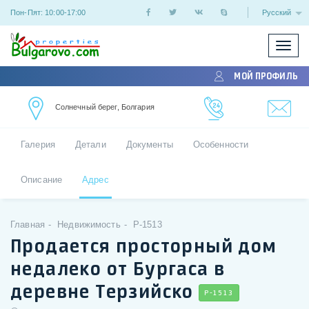
Пон-Пят: 10:00-17:00
Русский
Показ
/
МОЙ ПРОФИЛЬ
скрыт
меню
Солнечный берег, Болгария
Галерия
Детали
Документы
Особенности
Описание
Адрес
Главная
Недвижимость
P-1513
Продается просторный дом
недалеко от Бургаса в
деревне Терзийско
P-1513