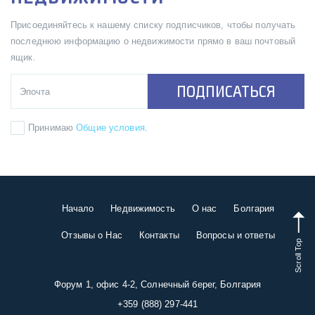
Присоединяйтесь к нашему списку подписчиков, чтобы получать
последнюю информацию о недвижимости прямо в ваш почтовый
ящик.
ПОДПИСАТЬСЯ
Принимаю
Общие условия
.
Начало
Недвижимость
О нас
Болгария
Отзывы о Нас
Контакты
Вопросы и ответы
Scroll Top
Форум 1, офис 4-2, Солнечный берег, Болгария
+359 (888) 297-441