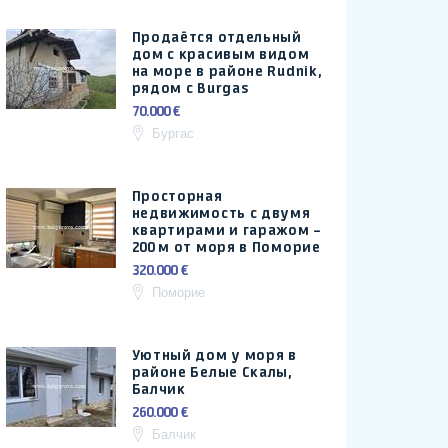
Продаётся отдельный
дом с красивым видом
на море в районе Rudnik,
рядом с Burgas
70.000 €
Бургас
Просторная
недвижимость с двумя
квартирами и гаражом –
200 м от моря в Поморие
320.000 €
Поморие
Уютный дом у моря в
районе Белые Скалы,
Балчик
260.000 €
Балчик