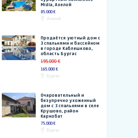
Midia, Ахелой
85.000 €
Ахелой
Продаётся уютный дом с
3 спальнями и бассейном
в городе Каблешково,
область Бургас
195.000 €
165.000 €
Бургас
Очаровательный и
безупречно ухоженный
дом с 3 спальнями в селе
Крушово, район
Карнобат
75.000 €
Бургас