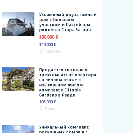
Ухоженный двухэтажный
дом с большим
участком и бассейном –
рядом со Стара Загора
150.000 €
140.000 €
Хасково
Продается сказочная
трехкомнатная квартира
на первом этаже в
изысканном жилом
комплексе Elitonia
Gardens в Равде
105.000 €
Равда
Уникальный комплекс
роскошных домов в г.