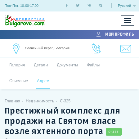
Пон-Пят: 10:00-17:00
Русский
Показ
/
МОЙ ПРОФИЛЬ
скрыт
меню
Солнечный берег, Болгария
Галерия
Детали
Документы
Файлы
Описание
Адрес
Главная
Недвижимость
C-325
Престижный комплекс для
продажи на Святом власе
возле яхтенного порта
C-325