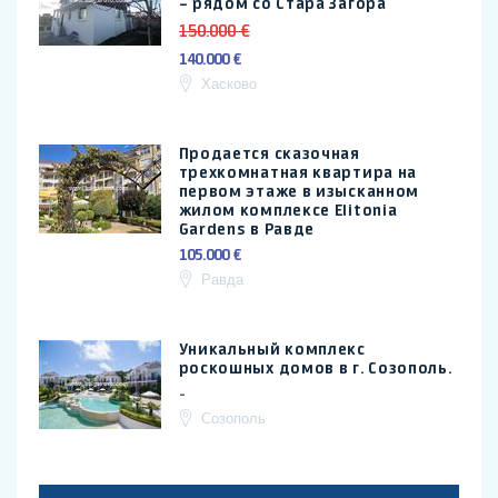
– рядом со Стара Загора
150.000 €
140.000 €
Хасково
Продается сказочная
трехкомнатная квартира на
первом этаже в изысканном
жилом комплексе Elitonia
Gardens в Равде
105.000 €
Равда
Уникальный комплекс
роскошных домов в г. Созополь.
-
Созополь