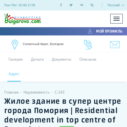
Пон-Пят: 10:00-17:00
Русский
Показ
/
МОЙ ПРОФИЛЬ
скрыт
меню
Солнечный берег, Болгария
Галерия
Детали
Документы
Описание
Адрес
Главная
Недвижимость
C-243
Жилое здание в супер центре
города Помория | Residential
development in top centre of