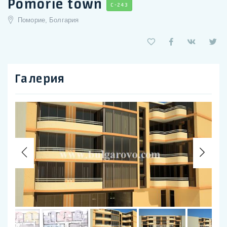
Pomorie town
C-243
Поморие, Болгария
Галерия
Previous
Nex