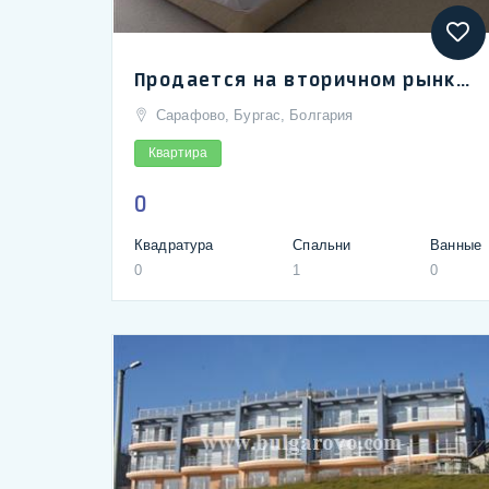
Продается на вторичном рынке двухкомнатная квартира в Сарафово, Бургас, возле моря
Сарафово, Бургас, Болгария
Квартира
0
Квадратура
Спальни
Ванные
0
1
0