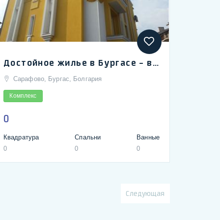
Достойное жилье в Бургасе – в 400 метрах от моря, Кастело дом в Сарафово
Сарафово, Бургас, Болгария
Комплекс
0
Квадратура
Спальни
Ванные
0
0
0
Следующая