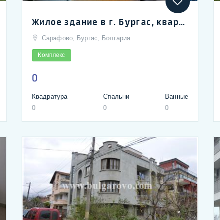
Жилое здание в г. Бургас, квартал Сарафово. Для круглогодичного проживания | Summer apartments in Bourgas top beach area of Sarafovo
Сарафово, Бургас, Болгария
Комплекс
0
Квадратура
Спальни
Ванные
0
0
0