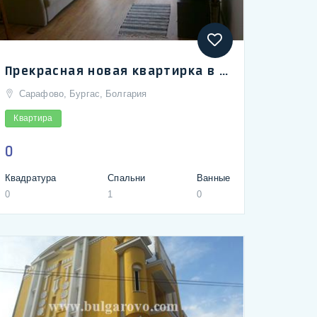
Прекрасная новая квартирка в Сарафово, хорошо и со вкусом обставлена
Сарафово, Бургас, Болгария
Квартира
0
Квадратура
Спальни
Ванные
0
1
0