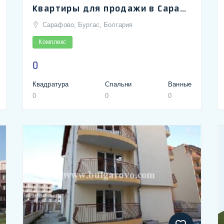
Квартиры для продажи в Сарафово, город Бургас
Сарафово, Бургас, Болгария
Комплекс
0
Квадратура
Спальни
Ванные
0
0
0