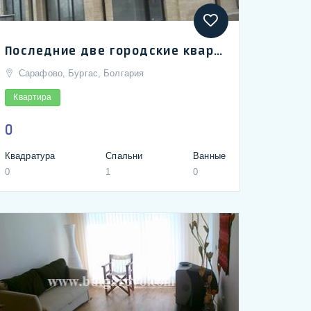
Последние две городские квартиры на первой линии у моря в Сарафово, город Бургас
Сарафово, Бургас, Болгария
Квартира
0
Квадратура
Спальни
Ванные
0
1
0