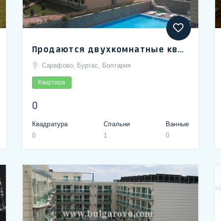
Продаются двухкомнатные квартиры в комплексе Сарафово Плаза | Resale apartments with one bedroom in Sarafovo Plaza complex
Сарафово, Бургас, Болгария
Квартира
0
Квадратура
Спальни
Ванные
0
1
0