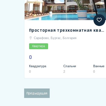
Просторная трехкомнатная квартира с видом на море в Сарафово Морской Клуб
Сарафово, Бургас, Болгария
Квартира
0
Квадратура
Спальни
Ванные
0
2
0
Предыдущая