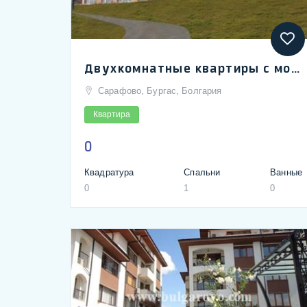
Двухкомнатные квартиры с морским видом в Сарафово в городе Бургас
Сарафово, Бургас, Болгария
Квартира
0
Квадратура
Спальни
Ванные
0
1
0