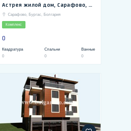
Астрея жилой дом, Сарафово, Бургас | Astreya Residence, Sarafovo, Burgas - 50 metres to the beach
Сарафово, Бургас, Болгария
Комплекс
0
Квадратура
Спальни
Ванные
0
0
0