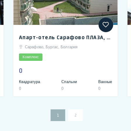
Апарт-отель Сарафово ПЛАЗА, Бургас | Sarafovo Premier Plaza
Сарафово, Бургас, Болгария
Комплекс
0
Квадратура
Спальни
Ванные
0
0
0
1
2