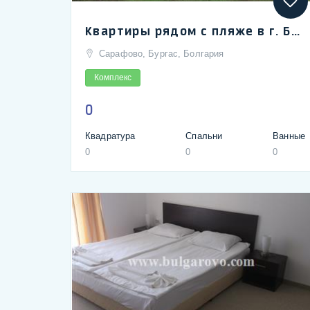
Квартиры рядом с пляже в г. Бургасе, район Сарафово | Apartments for sale in Sarafovo, part of city of Bourgas
Сарафово, Бургас, Болгария
Комплекс
0
Квадратура
Спальни
Ванные
0
0
0