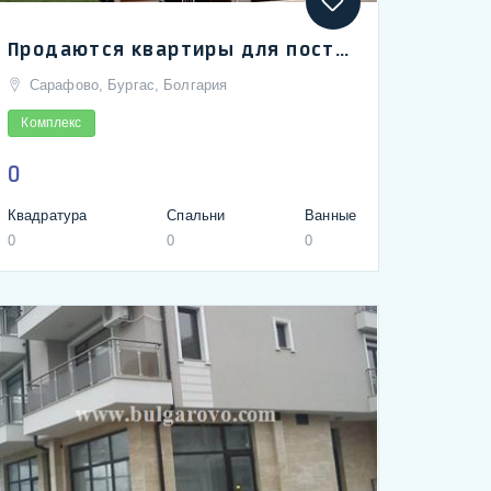
Продаются квартиры для постоянное проживания в Бургасе, на главной улице в Сарафово
Сарафово, Бургас, Болгария
Комплекс
0
Квадратура
Спальни
Ванные
0
0
0