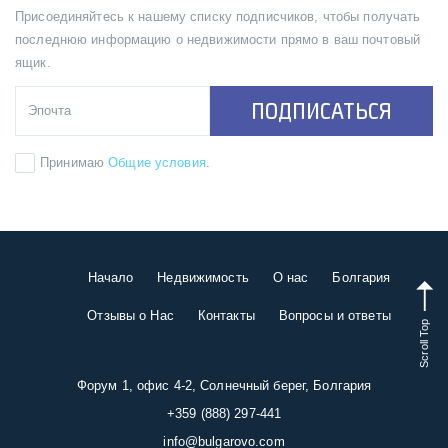
Присоединяйтесь к нашему списку подписчиков, чтобы получать
последнюю информацию о недвижимости прямо в ваш почтовый
ящик.
ПОДПИСАТЬСЯ
Принимаю
Общие условия
.
Начало
Недвижимость
О нас
Болгария
Отзывы о Нас
Контакты
Вопросы и ответы
Scroll Top
Форум 1, офис 4-2, Солнечный берег, Болгария
+359 (888) 297-441
info@bulgarovo.com