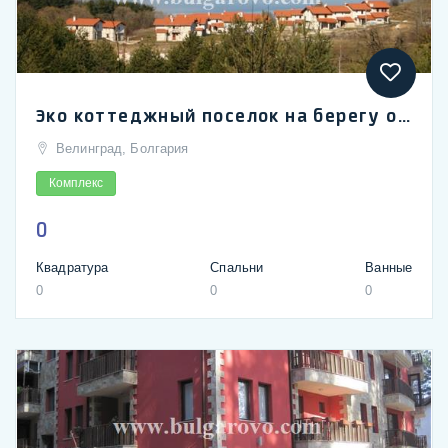
Эко коттеджный поселок на берегу озера Батак, местность Цигов Чарк
Велинград, Болгария
Комплекс
0
Квадратура
Спальни
Ванные
0
0
0