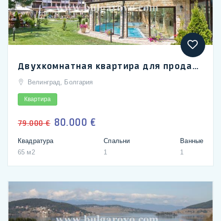
Двухкомнатная квартира для продажи в спа-отеле "Святой Спас" в термальном курорте Велинград.
Велинград, Болгария
Квартира
80.000 €
79.000 €
Квадратура
Спальни
Ванные
65 м2
1
1