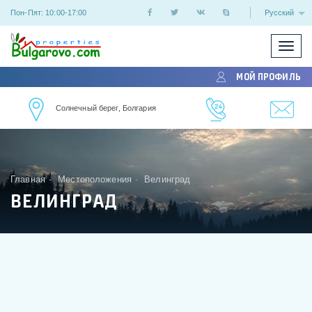
Пон-Пят: 10:00-17:00
Русский
Показ
/
МОЙ ПРОФИЛЬ
скрыт
меню
Солнечный берег, Болгария
Главная
Местоположения
Велинград
ВЕЛИНГРАД