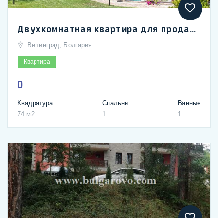
Двухкомнатная квартира для продажи в спа комплексе Святой Спас в термальном курорте Велинград
Велинград, Болгария
Квартира
0
Квадратура
Спальни
Ванные
74 м2
1
1