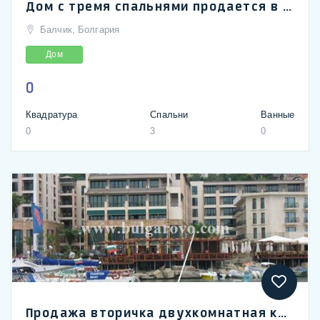
Дом с тремя спальнями продается в Бальчике, район Овчаровский пляж
Балчик, Болгария
Дом
0
Квадратура
Спальни
Ванные
0
3
0
Продажа вторичка двухкомнатная квартира в шикарным комплексе Марина Сити в Бальчик | Superb 1-bedroom apartment in Marina City complex, Balchik