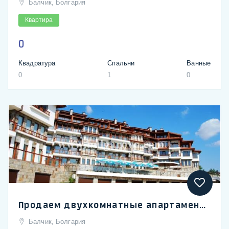
Балчик, Болгария
Квартира
0
Квадратура
Спальни
Ванные
0
1
0
Продаем двухкомнатные апартаменты на море в Болгарии г. Балчик в комплексе Garden Palace
Балчик, Болгария