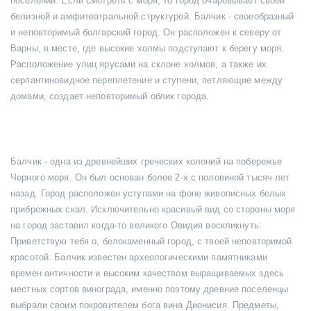
поселений. Если смотреть с моря, то город очаровывает своей
белизной и амфитеатральной структурой. Балчик - своеобразный
и неповторимый болгарский город. Он расположен к северу от
Варны, в месте, где высокие холмы подступают к берегу моря.
Расположение улиц ярусами на склоне холмов, а также их
серпантиновидное переплетение и ступени, петляющие между
домами, создает неповторимый облик города.
Балчик - одна из древнейших греческих колоний на побережье
Черного моря. Он был основан более 2-х с половиной тысяч лет
назад. Город расположен уступами на фоне живописных белых
прибрежных скал. Исключительно красивый вид со стороны моря
на город заставил когда-то великого Овидия воскликнуть:
Приветствую тебя о, белокаменный город, с твоей неповторимой
красотой. Балчик известен археологическими памятниками
времен античности и высоким качеством выращиваемых здесь
местных сортов винограда, именно поэтому древние поселенцы
выбрали своим покровителем бога вина Дионисия. Предметы,