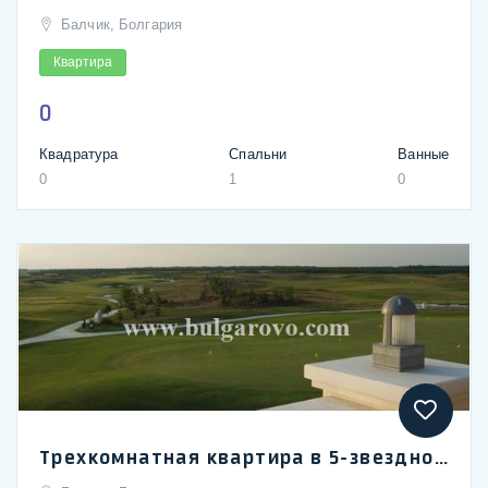
Балчик, Болгария
Квартира
0
Квадратура
Спальни
Ванные
0
1
0
Трехкомнатная квартира в 5-звездном гольф-комплексе на берегу моря - Лайтхаус Гольф & Спа рядом с городом Бальчик и в 50 км. от международного аэропорта Варна