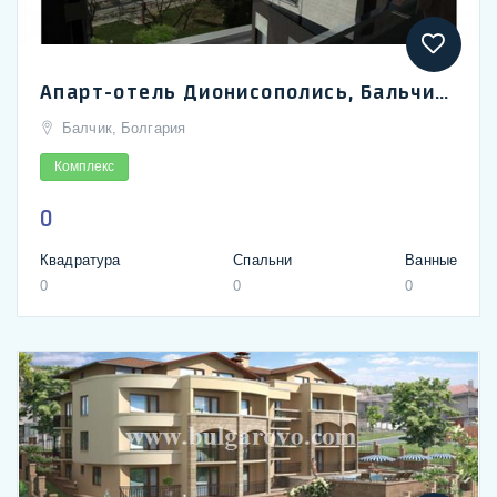
Апарт-отель Дионисополись, Бальчик | Apart hotel Dionisopolis, Balchik beach strip
Балчик, Болгария
Комплекс
0
Квадратура
Спальни
Ванные
0
0
0