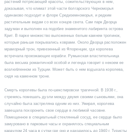
растений потрясающей красоты, сожительствующих в нем,
доказывая, что климат этой части болгарского Черноморья
одинаково подходит и флоре Средиземноморья, и редким
растительным видам со всех концов света. Сам парк Дворца
задуман и выполнен на подобие знаменитого лабиринта острова
Крит. В парке множество выложенных белым камнем тропинок,
которые раньше покрывались коврами. Около Дворца расположен
мраморный трон, привезенный из Флоренции, где королева
встречала проезжающие корабли. Румынская властительница
была весьма романтичной особой и легенда говорит о некоем ее
возлюбленном из Турции. Может быть о нем вздыхала королева,
сидя на каменном троне.
Смерть королевы была по-шекспировски трагичной. В 1938 г.,
стремясь помешать дуэли между двумя своими сыновьями, она
случайно была застреляна одним из них. Умирая, королева
завещала похоронить свое сердце в любимой часовне.
Помещенное в специальный стеклянный сосуд, ее сердце было
замуровано в парковые часы и охранялось специальным
караулом 24 часа в сутки где оно и находилось до 1940 г. Туристы