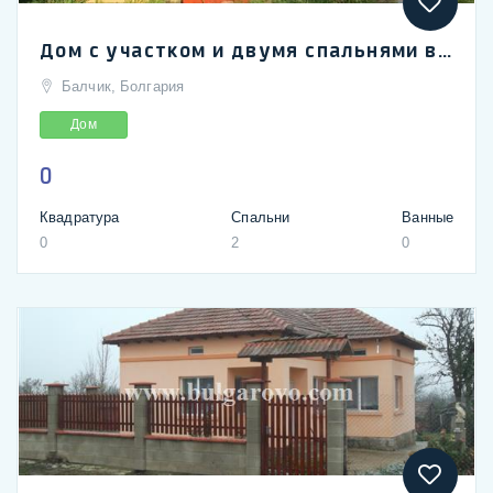
Дом с участком и двумя спальнями возле города Балчик
Балчик, Болгария
Дом
0
Квадратура
Спальни
Ванные
0
2
0