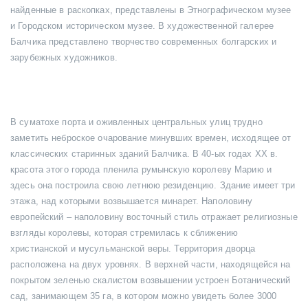
найденные в раскопках, представлены в Этнографическом музее
и Городском историческом музее. В художественной галерее
Балчика представлено творчество современных болгарских и
зарубежных художников.
В суматохе порта и оживленных центральных улиц трудно
заметить неброское очарование минувших времен, исходящее от
классических старинных зданий Балчика. В 40-ых годах XX в.
красота этого города пленила румынскую королеву Марию и
здесь она построила свою летнюю резиденцию. Здание имеет три
этажа, над которыми возвышается минарет. Наполовину
европейский – наполовину восточный стиль отражает религиозные
взгляды королевы, которая стремилась к сближению
христианской и мусульманской веры. Территория дворца
расположена на двух уровнях. В верхней части, находящейся на
покрытом зеленью скалистом возвышении устроен Ботанический
сад, занимающем 35 га, в котором можно увидеть более 3000