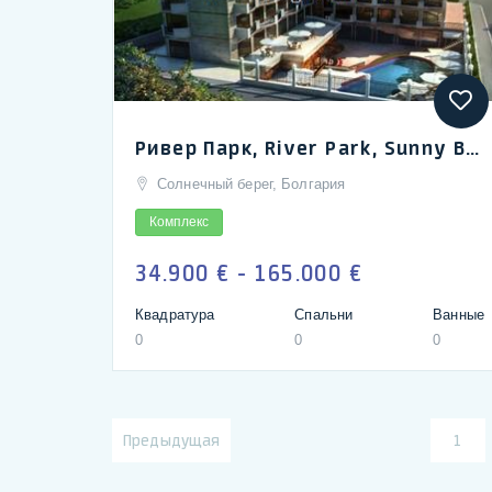
Ривер Парк, River Park, Sunny Beach хороший вид на море
Солнечный берег, Болгария
Комплекс
34.900 € - 165.000 €
Квадратура
Спальни
Ванные
0
0
0
Предыдущая
1