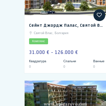
Сейнт Джордж Палас, Святой Влас | Saint George Palace, St Vlas
Святой Влас, Болгария
Комплекс
31.000 € - 126.000 €
Квадратура
Спальни
Ванные
0
0
0