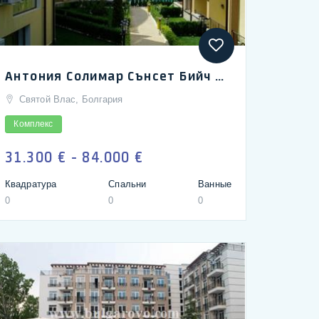
Антония Солимар Сънсет Бийч Квартиры | Solymar (Antonia) Seaview Apartments
Святой Влас, Болгария
Комплекс
31.300 € - 84.000 €
Квадратура
Спальни
Ванные
0
0
0