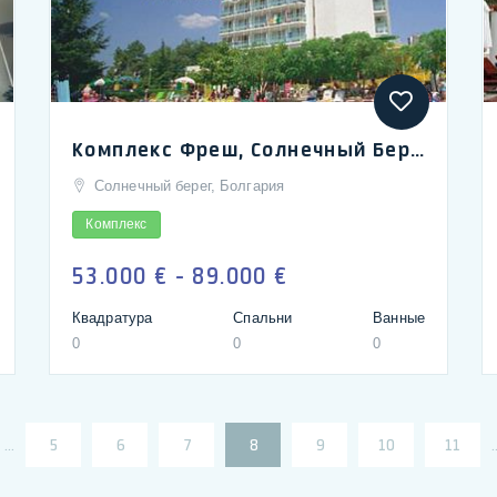
Комплекс Фреш, Солнечный Берег, апартаменты люкс в продаже, 100 м от море | Apart-hotel Fresh, Sunny Beach high-class apartments for sale
Солнечный берег, Болгария
Комплекс
53.000 € - 89.000 €
Квадратура
Спальни
Ванные
0
0
0
…
5
6
7
8
9
10
11