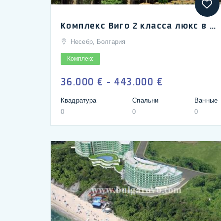
Комплекс Виго 2 класса люкс в Несебре на первой линии к пляже | Vigo 2 complex in Nessebar high-class
Несебр, Болгария
Комплекс
36.000 € - 443.000 €
Квадратура
Спальни
Ванные
0
0
0