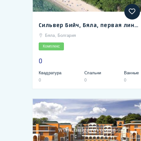
Сильвер Бийч, Бяла, первая линия к пляже
Бяла, Болгария
Комплекс
0
Квадратура
Спальни
Ванные
0
0
0