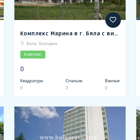
Комплекс Марина в г. Бяла с видом на море строящийся | Marina complex in seaside town of Byala
Бяла, Болгария
Комплекс
0
Квадратура
Спальни
Ванные
0
0
0