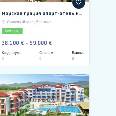
Морская грация апарт-отель на Солнечный берег, недвижимость от застройщика по низким ценам | Sea Grace hotel-apart in biggest Bulgarian summer resort of Sunny Beach, excellent properties in Bulgaria
Солнечный берег, Болгария
Комплекс
38.100 € - 59.000 €
Квадратура
Спальни
Ванные
0
0
0