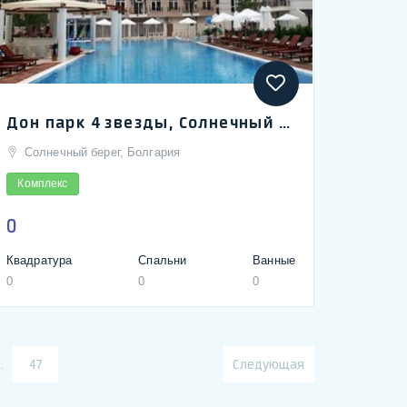
Дон парк 4 звезды, Солнечный берег | Dawn Park Residence, Sunny Beach, Bulgaria
Солнечный берег, Болгария
Комплекс
0
Квадратура
Спальни
Ванные
0
0
0
…
47
Следующая