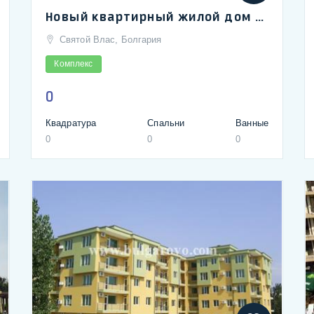
Новый квартирный жилой дом в сердце Святого Власа в пешеходной доступ от пляжа и яхтенный пристань
Святой Влас, Болгария
Комплекс
0
Квадратура
Спальни
Ванные
0
0
0