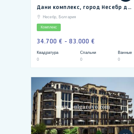
Дани комплекс, город Несебр для круглогодичного проживания | Danny Apartments, Nessebar
Несебр, Болгария
Комплекс
34.700 € - 83.000 €
Квадратура
Спальни
Ванные
0
0
0