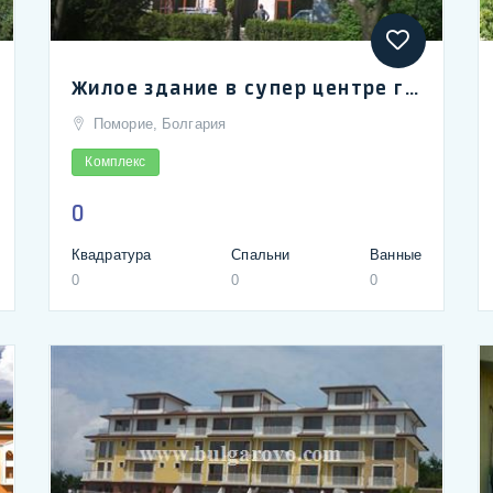
Жилое здание в супер центре города Помория | Residential development in top centre of Pomorie town
Поморие, Болгария
Комплекс
0
Квадратура
Спальни
Ванные
0
0
0