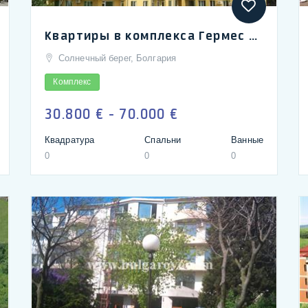
Квартиры в комплекса Гермес на Солнечном берегу в Болгарии в 250 м от моря | Apartments for sale in Sunny Beach, Bulgaria, complex Hermes
Солнечный берег, Болгария
Комплекс
30.800 € - 70.000 €
Квадратура
Спальни
Ванные
0
0
0