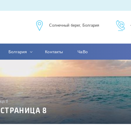
Солнечный берег, Болгария
Болгария
Контакты
ЧаВо
ца 8
 СТРАНИЦА 8