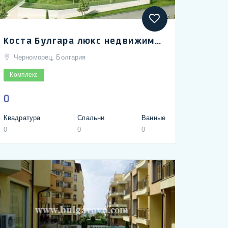
Коста Булгара люкс недвижимость в Болгарии, царский пляж, Черноморец, Созополь | Costa Bulgara, Chernomorets, Sozopol 5 star development
Черноморец, Болгария
Комплекс
0
Квадратура
Спальни
Ванные
0
0
0