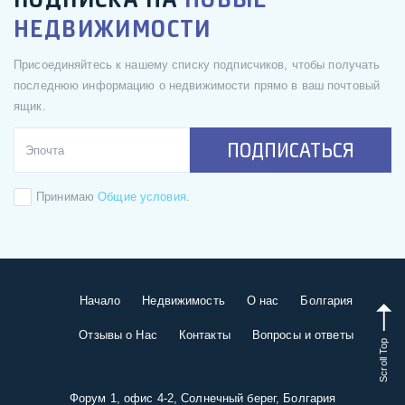
НЕДВИЖИМОСТИ
Присоединяйтесь к нашему списку подписчиков, чтобы получать
последнюю информацию о недвижимости прямо в ваш почтовый
ящик.
ПОДПИСАТЬСЯ
Принимаю
Общие условия
.
Начало
Недвижимость
О нас
Болгария
Отзывы о Нас
Контакты
Вопросы и ответы
Scroll Top
Форум 1, офис 4-2, Солнечный берег, Болгария