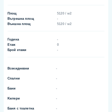
Площ
5120 / м2
Вътрешна площ
-
Външна площ
5120 / м2
Година
-
Етаж
0
Брой етажи
-
Всекидневни
-
Спални
-
Бани
-
Kилери
-
Баня с тоалетна
-