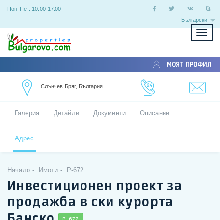
Пон-Пет: 10:00-17:00
Български
Покаж
скрий
меню
МОЯТ ПРОФИЛ
Слънчев Бряг, България
Галерия
Детайли
Документи
Описание
Адрес
Начало
Имоти
P-672
Инвестиционен проект за
продажба в ски курорта
Банско
P-672