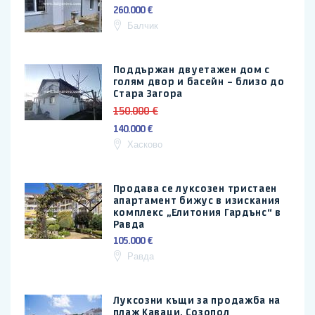
260.000 €
Балчик
Поддържан двуетажен дом с
голям двор и басейн – близо до
Стара Загора
150.000 €
140.000 €
Хасково
Продава се луксозен тристаен
апартамент бижус в изискания
комплекс „Елитония Гардънс“ в
Равда
105.000 €
Равда
Луксозни къщи за продажба на
плаж Каваци, Созопол