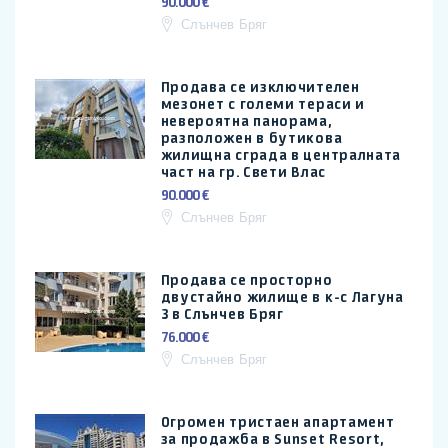
90.000 €
Слънчев Бряг
Продава се изключителен
мезонет с големи тераси и
невероятна панорама,
разположен в бутикова
жилищна сграда в централната
част на гр. Свети Влас
90.000 €
Слънчев Бряг
Продава се просторно
двустайно жилище в к-с Лагуна
3 в Слънчев Бряг
76.000 €
Слънчев Бряг
Огромен тристаен апартамент
за продажба в Sunset Resort,