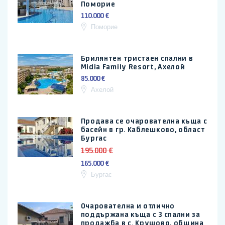
Поморие
110.000 €
Поморие
Брилянтен тристаен спални в
Midia Family Resort, Ахелой
85.000 €
Ахелой
Продава се очарователна къща с
басейн в гр. Каблешково, област
Бургас
195.000 €
165.000 €
Бургас
Очарователна и отлично
поддържана къща с 3 спални за
продажба в с. Крушово, община