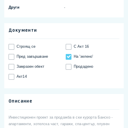
Други
-
Документи
Строящ се
С Акт 16
Пред завършване
На 'зелено'
Замразен обект
Продадено
Акт14
Описание
Инвестиционен проект за продажба в ски курорта Банско -
апартаменти, хотелска част, гаражи, спа-център, плувен