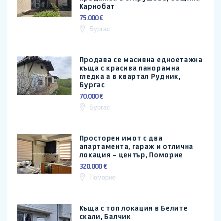
Карнобат
75.000 €
Бургас
Продава се масивна едноетажна
къща с красива панорамна
гледка а в квартал Рудник,
Бургас
70.000 €
Бургас
Просторен имот с два
апартамента, гараж и отлична
локация – център, Поморие
320.000 €
Поморие
Къща с топ локация в Белите
скали, Балчик