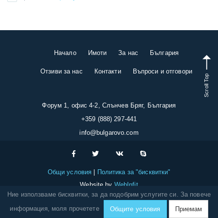
Начало
Имоти
За нас
България
Отзиви за нас
Контакти
Въпроси и отговори
Scroll Top
Форум 1, офис 4-2, Слънчев Бряг, България
+359 (888) 297-441
info@bulgarovo.com
Общи условия
Политика за "бисквитки"
Website by
WebInfit
Ние използваме бисквитки, за да подобрим услугите си. За повече
информация, моля прочетете
Общите условия
Приемам