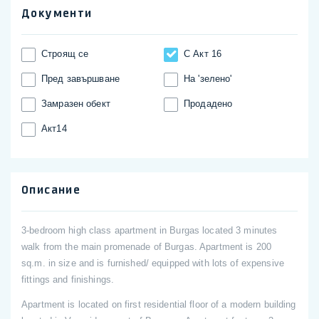
Документи
Строящ се
С Акт 16
Пред завършване
На 'зелено'
Замразен обект
Продадено
Акт14
Описание
3-bedroom high class apartment in Burgas located 3 minutes
walk from the main promenade of Burgas. Apartment is 200
sq.m. in size and is furnished/ equipped with lots of expensive
fittings and finishings.
Apartment is located on first residential floor of a modern building