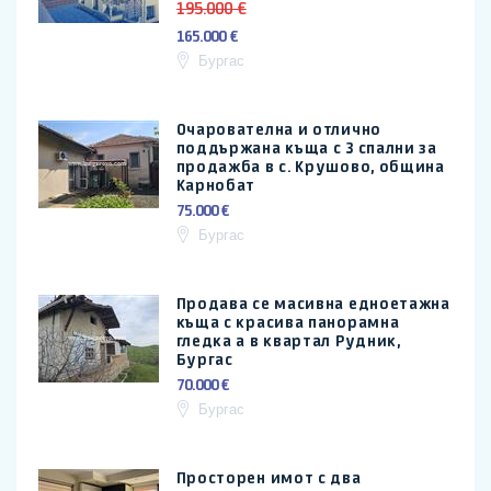
195.000 €
165.000 €
Бургас
Очарователна и отлично
поддържана къща с 3 спални за
продажба в с. Крушово, община
Карнобат
75.000 €
Бургас
Продава се масивна едноетажна
къща с красива панорамна
гледка а в квартал Рудник,
Бургас
70.000 €
Бургас
Просторен имот с два