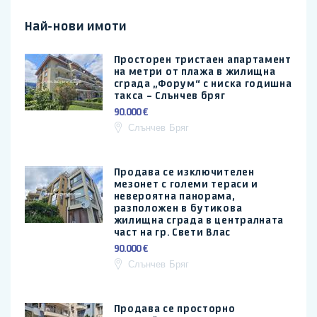
Най-нови имоти
Просторен тристаен апартамент
на метри от плажа в жилищна
сграда „Форум“ с ниска годишна
такса – Слънчев бряг
90.000 €
Слънчев Бряг
Продава се изключителен
мезонет с големи тераси и
невероятна панорама,
разположен в бутикова
жилищна сграда в централната
част на гр. Свети Влас
90.000 €
Слънчев Бряг
Продава се просторно