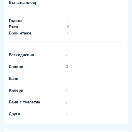
Външна площ
-
Година
-
Етаж
0
Брой етажи
-
Всекидневни
-
Спални
3
Бани
-
Kилери
-
Баня с тоалетна
-
Други
-