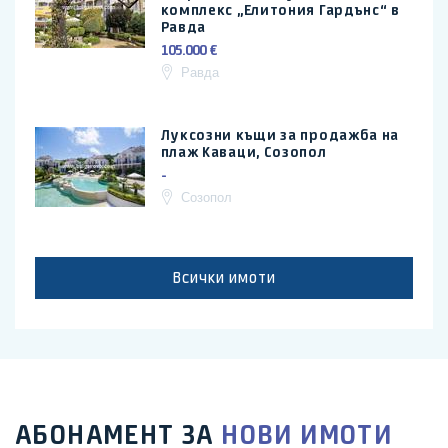
комплекс „Елитония Гардънс“ в
Равда
105.000 €
Равда
Луксозни къщи за продажба на
плаж Каваци, Созопол
-
Созопол
Всички имоти
АБОНАМЕНТ ЗА
НОВИ ИМОТИ