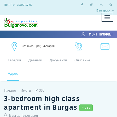
Пон-Пет: 10:00-17:00
Български
Покаж
скрий
меню
МОЯТ ПРОФИЛ
Слънчев Бряг, България
Галерия
Детайли
Документи
Описание
Адрес
Начало
Имоти
P-363
3-bedroom high class
apartment in Burgas
P-363
Бургас, България