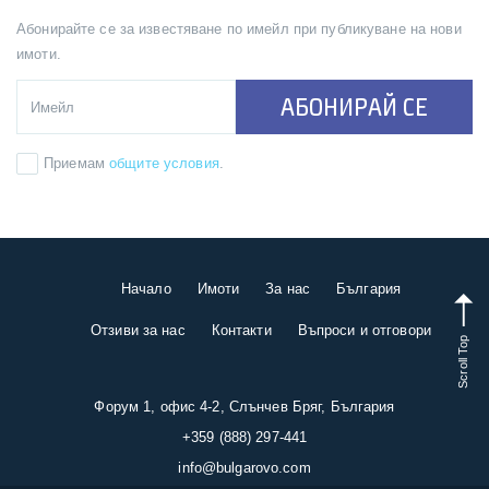
Абонирайте се за известяване по имейл при публикуване на нови
имоти.
АБОНИРАЙ СЕ
Приемам
общите условия
.
Начало
Имоти
За нас
България
Отзиви за нас
Контакти
Въпроси и отговори
Scroll Top
Форум 1, офис 4-2, Слънчев Бряг, България
+359 (888) 297-441
info@bulgarovo.com