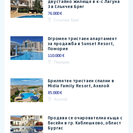
двустайно жилище в к-с Лагуна
3 в Слънчев Бряг
76.000 €
Слънчев Бряг
Огромен тристаен апартамент
за продажба в Sunset Resort,
Поморие
110.000 €
Поморие
Брилянтен тристаен спални в
Midia Family Resort, Ахелой
85.000 €
Ахелой
Продава се очарователна къща с
басейн в гр. Каблешково, област
Бургас