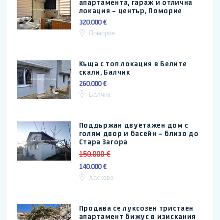
апартамента, гараж и отлична
локация – център, Поморие
320.000 €
Поморие
Къща с топ локация в Белите
скали, Балчик
260.000 €
Балчик
Поддържан двуетажен дом с
голям двор и басейн – близо до
Стара Загора
150.000 €
140.000 €
Хасково
Продава се луксозен тристаен
апартамент бижус в изискания