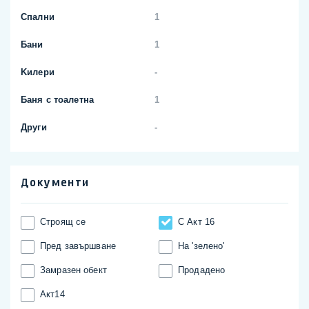
Спални
1
Бани
1
Kилери
-
Баня с тоалетна
1
Други
-
Документи
Строящ се
С Акт 16
Пред завършване
На 'зелено'
Замразен обект
Продадено
Акт14