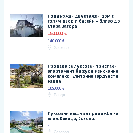
Поддържан двуетажен дом с
голям двор и басейн – близо до
Стара Загора
150.000 €
140.000 €
Хасково
Продава се луксозен тристаен
апартамент бижус в изискания
комплекс „Елитония Гардънс“ в
Равда
105.000 €
Равда
Луксозни къщи за продажба на
плаж Каваци, Созопол
-
Созопол