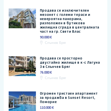
Продава се изключителен
мезонет с големи тераси и
невероятна панорама,
разположен в бутикова
жилищна сграда в централната
част на гр. Свети Влас
90.000 €
Слънчев Бряг
Продава се просторно
двустайно жилище в к-с Лагуна
3 в Слънчев Бряг
76.000 €
Слънчев Бряг
Огромен тристаен апартамент
за продажба в Sunset Resort,
Поморие
110.000 €