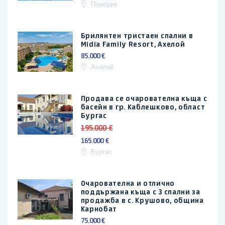
Поморие
Брилянтен тристаен спални в
Midia Family Resort, Ахелой
85.000 €
Ахелой
Продава се очарователна къща с
басейн в гр. Каблешково, област
Бургас
195.000 €
165.000 €
Бургас
Очарователна и отлично
поддържана къща с 3 спални за
продажба в с. Крушово, община
Карнобат
75.000 €