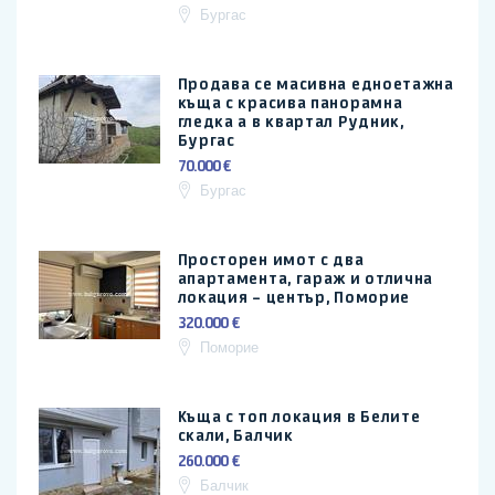
Бургас
Продава се масивна едноетажна
къща с красива панорамна
гледка а в квартал Рудник,
Бургас
70.000 €
Бургас
Просторен имот с два
апартамента, гараж и отлична
локация – център, Поморие
320.000 €
Поморие
Къща с топ локация в Белите
скали, Балчик
260.000 €
Балчик