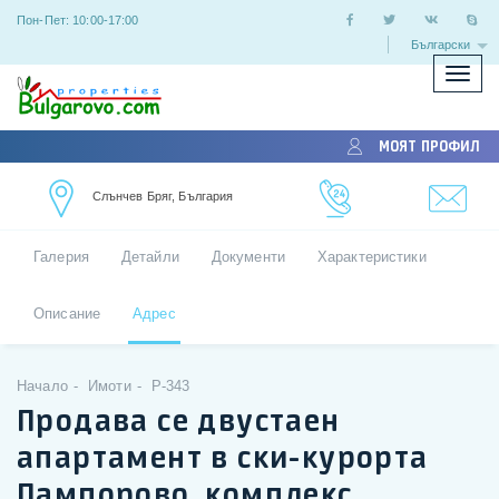
Пон-Пет: 10:00-17:00
Български
Покаж
скрий
меню
МОЯТ ПРОФИЛ
Слънчев Бряг, България
Галерия
Детайли
Документи
Характеристики
Описание
Адрес
Начало
Имоти
P-343
Продава се двустаен
апартамент в ски-курорта
Пампорово, комплекс