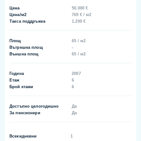
Цена
50.000 €
Цена/м2
769 € / м2
Такса поддръжка
1.200 €
Площ
65 / м2
Вътрешна площ
-
Външна площ
65 / м2
Година
2007
Етаж
6
Брой етажи
6
Достъпно целогодишно
Да
За пенсионери
Да
Всекидневни
1