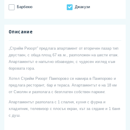
Барбекю
Джакузи
Описание
„Стрийм Ризорт” предлага апартамент от вторичен пазар тип
двустаен, с обща площ 67 кв.м., разположен на шести етаж.
Апартаментът е напълно обзаведен, с чудесен изглед към
боровата гора.
Хотел Стрийм Ризорт Пампорово се намира в Пампорово и
предлага ресторант, бар и тераса. Апартаментът е на 18 км
от Смолян и разполага с безплатен собствен паркинг.
Апартаментът разполага с 1 спалня, кухня с фурна и
хладилник, телевизор с плосък екран, кът за сядане и 1 баня
с душ.