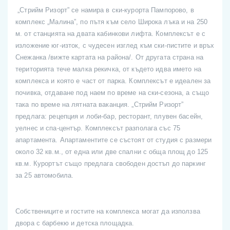
„Стрийм Ризорт” се намира в ски-курорта Пампорово, в
комплекс „Малина”, по пътя към село Широка лъка и на 250
м. от станцията на двата кабинкови лифта. Комплексът е с
изложение юг-изток, с чудесен изглед към ски-пистите и връх
Снежанка /вижте картата на района/. От другата страна на
територията тече малка рекичка, от където идва името на
комплекса и която е част от парка. Комплексът е идеален за
почивка, отдаване под наем по време на ски-сезона, а също
така по време на лятната ваканция. „Стрийм Ризорт”
предлага: рецепция и лоби-бар, ресторант, плувен басейн,
уелнес и спа-център. Комплексът разполага със 75
апартамента. Апартаментите се състоят от студия с размери
около 32 кв.м., от една или две спални с обща площ до 125
кв.м. Курортът също предлага свободен достъп до паркинг
за 25 автомобила.
Собствениците и гостите на комплекса могат да използва
двора с барбекю и детска площадка.