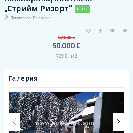
„Стрийм Ризорт”
P-343
Пампорово, България
67.000 €
50.000 €
769 € / м2
Галерия
Previous
Nex