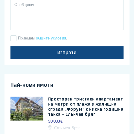
Приемам
общите условия
.
Изпрати
Най-нови имоти
Просторен тристаен апартамент
на метри от плажа в жилищна
сграда „Форум“ с ниска годишна
такса – Слънчев бряг
90.000 €
Слънчев Бряг