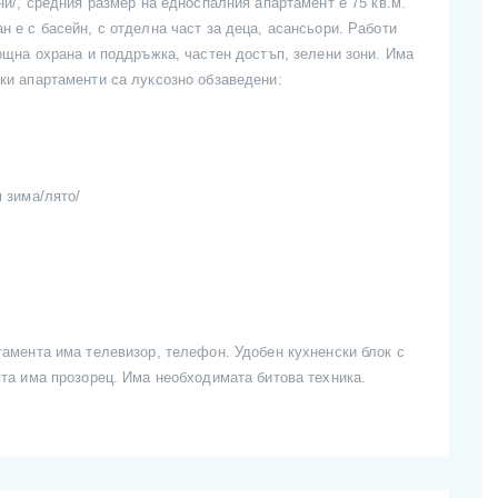
ни/, средния размер на едноспалния апартамент е 75 кв.м.
н е с басейн, с отделна част за деца, асансьори. Работи
нощна охрана и поддръжка, частен достъп, зелени зони. Има
ки апартаменти са луксозно обзаведени:
 зима/лято/
тамента има телевизор, телефон. Удобен кухненски блок с
ята има прозорец. Има необходимата битова техника.