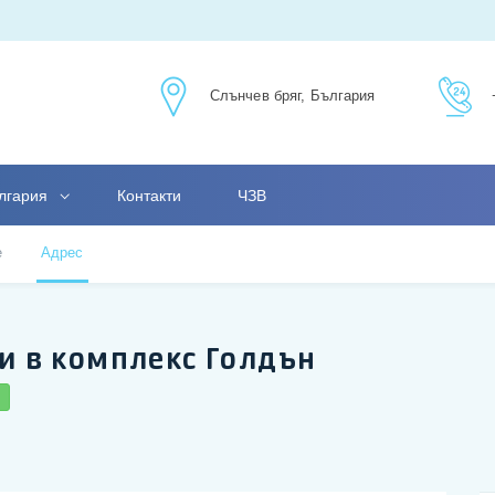
Слънчев бряг, България
лгария
Контакти
ЧЗВ
е
Адрес
и в комплекс Голдън
9