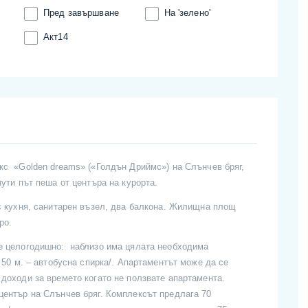
Пред завършване
На 'зелено'
Акт14
кс «Golden dreams» («Голдън Дриймс») на Слънчев бряг,
ути път пеша от центъра на курорта.
 с кухня, санитарен възел, два балкона. Жилищна площ
ро.
ее целогодишно: наблизо има цялата необходима
 50 м. – автобусна спирка/. Апартаментът може да се
доходи за времето когато не ползвате апартамента.
център на Слънчев бряг. Комплексът предлага 70