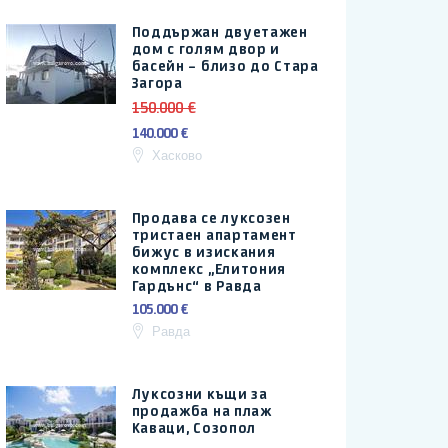
Поддържан двуетажен
дом с голям двор и
басейн – близо до Стара
Загора
150.000 €
140.000 €
Хасково
Продава се луксозен
тристаен апартамент
бижус в изискания
комплекс „Елитония
Гардънс“ в Равда
105.000 €
Равда
Луксозни къщи за
продажба на плаж
Каваци, Созопол