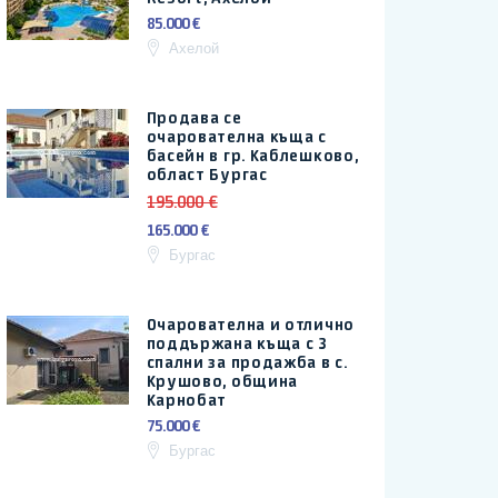
85.000 €
Ахелой
Продава се
очарователна къща с
басейн в гр. Каблешково,
област Бургас
195.000 €
165.000 €
Бургас
Очарователна и отлично
поддържана къща с 3
спални за продажба в с.
Крушово, община
Карнобат
75.000 €
Бургас