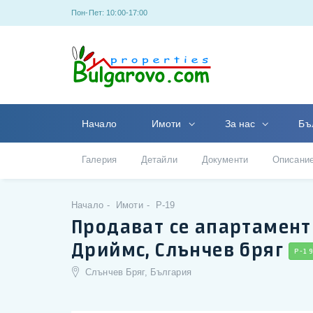
Пон-Пет: 10:00-17:00
Начало
Имоти
За нас
Бъ
Галерия
Детайли
Документи
Описани
Начало
Имоти
P-19
Продават се апартамент
Дриймс, Слънчев бряг
P-1
Слънчев Бряг, България