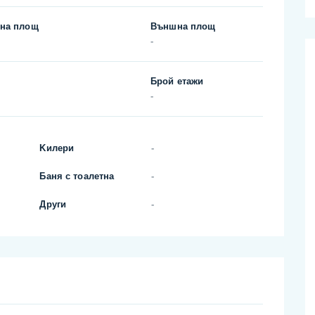
на площ
Външна площ
-
Брой етажи
-
Kилери
-
Баня с тоалетна
-
Други
-