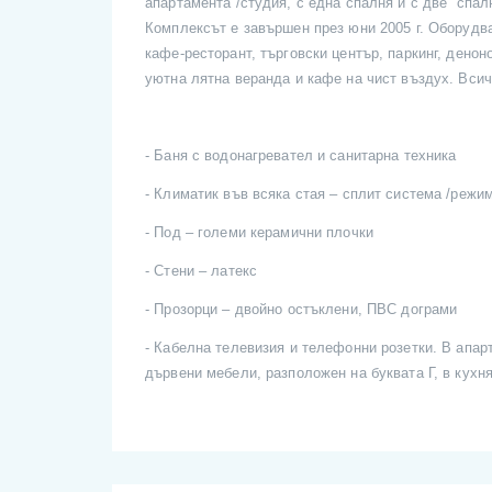
апартамента /студия, с една спалня и с две спал
Комплексът е завършен през юни 2005 г. Оборудва
кафе-ресторант, търговски център, паркинг, дено
уютна лятна веранда и кафе на чист въздух. Всич
-
Баня с водонагревател и санитарна техника
-
Климатик във всяка стая – сплит система /режим
-
Под – големи керамични плочки
-
Стени – латекс
-
Прозорци – двойно остъклени, ПВС дограми
-
Кабелна телевизия и телефонни розетки. В апар
дървени мебели, разположен на буквата Г, в кухн