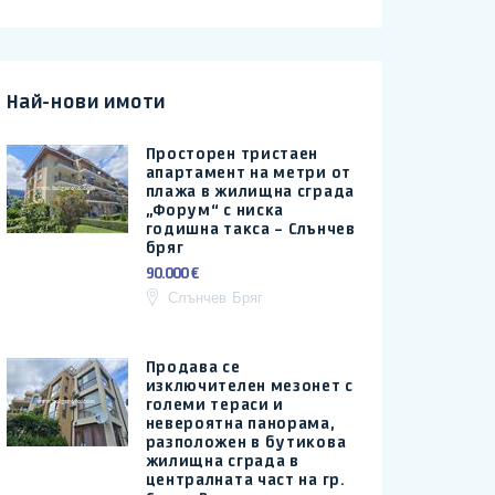
Най-нови имоти
Просторен тристаен
апартамент на метри от
плажа в жилищна сграда
„Форум“ с ниска
годишна такса – Слънчев
бряг
90.000 €
Слънчев Бряг
Продава се
изключителен мезонет с
големи тераси и
невероятна панорама,
разположен в бутикова
жилищна сграда в
централната част на гр.