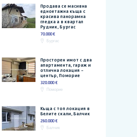
Продава се масивна
едноетажна къща с
красива панорамна
гледка а в квартал
Рудник, Бургас
70.000 €
Бургас
Просторен имот с два
апартамента, гараж и
отлична локация –
център, Поморие
320.000 €
Поморие
Къща с топ локация в
Белите скали, Балчик
260.000 €
Балчик