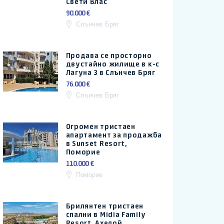
Свети Влас
90.000 €
Слънчев Бряг
Продава се просторно
двустайно жилище в к-с
Лагуна 3 в Слънчев Бряг
76.000 €
Слънчев Бряг
Огромен тристаен
апартамент за продажба
в Sunset Resort,
Поморие
110.000 €
Поморие
Брилянтен тристаен
спални в Midia Family
Resort, Ахелой