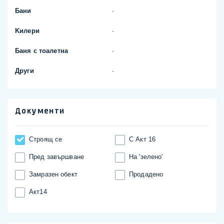
Бани
-
Kилери
-
Баня с тоалетна
-
Други
-
Документи
Строящ се
С Акт 16
Пред завършване
На 'зелено'
Замразен обект
Продадено
Акт14