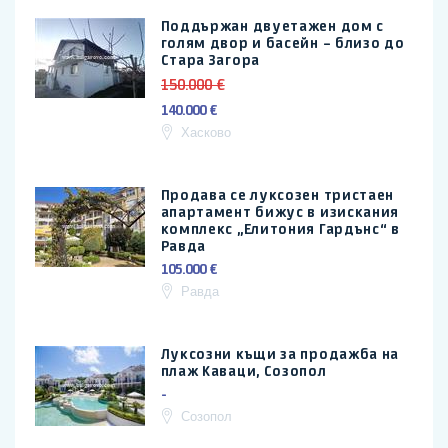
Поддържан двуетажен дом с
голям двор и басейн – близо до
Стара Загора
150.000 €
140.000 €
Хасково
Продава се луксозен тристаен
апартамент бижус в изискания
комплекс „Елитония Гардънс“ в
Равда
105.000 €
Равда
Луксозни къщи за продажба на
плаж Каваци, Созопол
-
Созопол