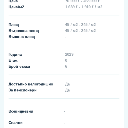
Цена
76.000 € - 468.000 €
Цена/м2
1.689 € - 1.910 € / м2
Площ
45 / м2 - 245 / м2
Вътрешна площ
45 / м2 - 245 / м2
Външна площ
-
Година
2029
Етаж
0
Брой етажи
6
Достъпно целогодишно
Да
За пенсионери
Да
Всекидневни
-
Спални
-