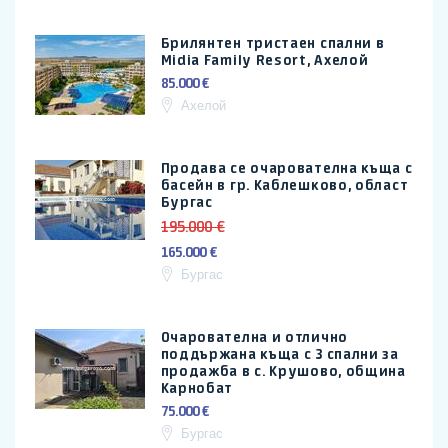
Брилянтен тристаен спални в
Midia Family Resort, Ахелой
85.000 €
Ахелой
Продава се очарователна къща с
басейн в гр. Каблешково, област
Бургас
195.000 €
165.000 €
Бургас
Очарователна и отлично
поддържана къща с 3 спални за
продажба в с. Крушово, община
Карнобат
75.000 €
Бургас