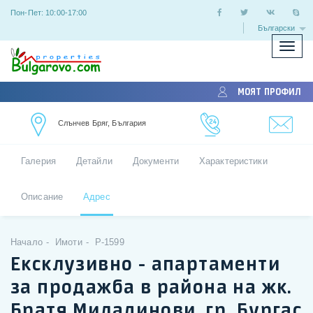
Пон-Пет: 10:00-17:00
Български
Покаж
скрий
меню
МОЯТ ПРОФИЛ
Слънчев Бряг, България
Галерия
Детайли
Документи
Характеристики
Описание
Адрес
Начало
Имоти
P-1599
Ексклузивно - апартаменти
за продажба в района на жк.
Братя Миладинови, гр. Бургас