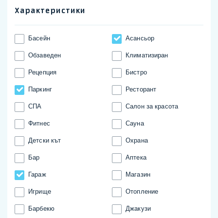
Характеристики
Басейн
Асансьор
Обзаведен
Климатизиран
Рецепция
Бистро
Паркинг
Ресторант
СПА
Салон за красота
Фитнес
Сауна
Детски кът
Охрана
Бар
Аптека
Гараж
Магазин
Игрище
Отопление
Барбекю
Джакузи