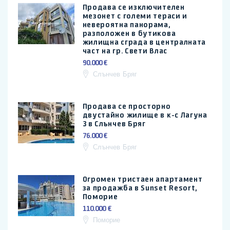
Продава се изключителен
мезонет с големи тераси и
невероятна панорама,
разположен в бутикова
жилищна сграда в централната
част на гр. Свети Влас
90.000 €
Слънчев Бряг
Продава се просторно
двустайно жилище в к-с Лагуна
3 в Слънчев Бряг
76.000 €
Слънчев Бряг
Огромен тристаен апартамент
за продажба в Sunset Resort,
Поморие
110.000 €
Поморие