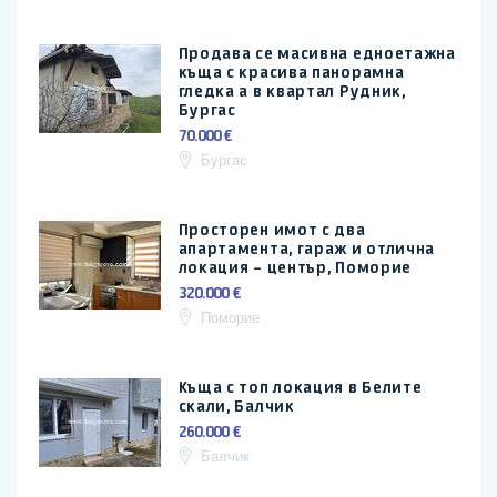
Продава се масивна едноетажна
къща с красива панорамна
гледка а в квартал Рудник,
Бургас
70.000 €
Бургас
Просторен имот с два
апартамента, гараж и отлична
локация – център, Поморие
320.000 €
Поморие
Къща с топ локация в Белите
скали, Балчик
260.000 €
Балчик