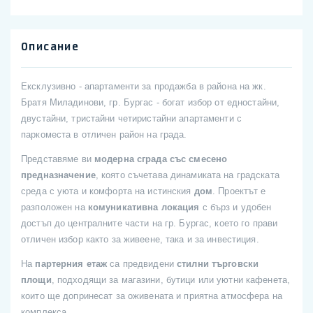
Описание
Ексклузивно - апартаменти за продажба в района на жк.
Братя Миладинови, гр. Бургас - богат избор от едностайни,
двустайни, тристайни четиристайни апартаменти с
паркоместа в отличен район на града.
Представяме ви
модерна сграда със смесено
предназначение
, която съчетава динамиката на градската
среда с уюта и комфорта на истинския
дом
. Проектът е
разположен на
комуникативна локация
с бърз и удобен
достъп до централните части на гр. Бургас, което го прави
отличен избор както за живеене, така и за инвестиция.
На
партерния етаж
са предвидени
стилни търговски
площи
, подходящи за магазини, бутици или уютни кафенета,
които ще допринесат за оживената и приятна атмосфера на
комплекса.