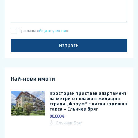
Приемам
общите условия
.
Изпрати
Най-нови имоти
Просторен тристаен апартамент
на метри от плажа в жилищна
сграда „Форум“ с ниска годишна
такса – Слънчев бряг
90.000 €
Слънчев Бряг