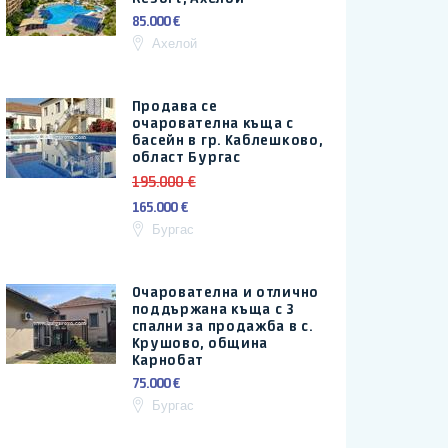
85.000 €
Ахелой
Продава се
очарователна къща с
басейн в гр. Каблешково,
област Бургас
195.000 €
165.000 €
Бургас
Очарователна и отлично
поддържана къща с 3
спални за продажба в с.
Крушово, община
Карнобат
75.000 €
Бургас