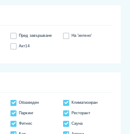
Пред завършване
На 'зелено'
Акт14
Обзаведен
Климатизиран
Паркинг
Ресторант
Фитнес
Сауна
Бар
Аптека