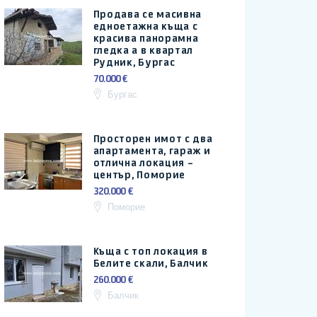
Продава се масивна
едноетажна къща с
красива панорамна
гледка а в квартал
Рудник, Бургас
70.000 €
Бургас
Просторен имот с два
апартамента, гараж и
отлична локация –
център, Поморие
320.000 €
Поморие
Къща с топ локация в
Белите скали, Балчик
260.000 €
Балчик