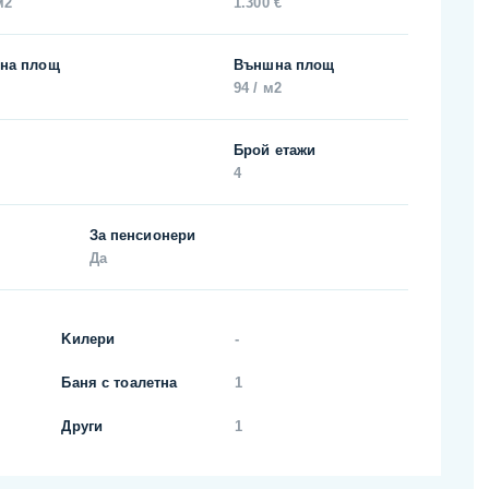
м2
1.300 €
на площ
Външна площ
94 / м2
Брой етажи
4
За пенсионери
Да
Kилери
-
Баня с тоалетна
1
Други
1