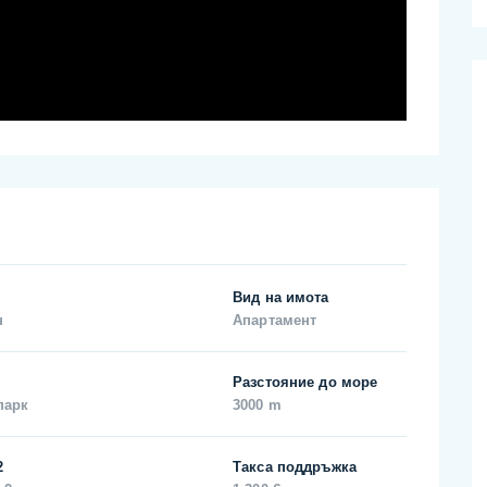
Вид на имота
н
Апартамент
Разстояние до море
парк
3000 m
2
Такса поддръжка