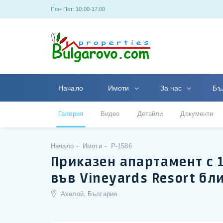
Пон-Пет: 10:00-17:00
Начало
Имоти
За нас
Бъ
Галерия
Видео
Детайли
Документи
Начало
Имоти
P-1586
Приказен апартамент с 
във Vineyards Resort бл
Ахелой, България