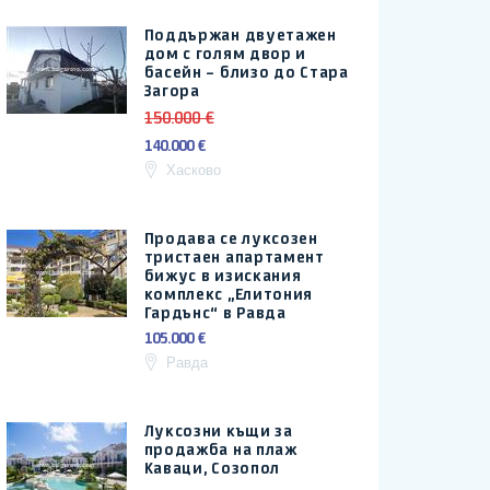
Поддържан двуетажен
дом с голям двор и
басейн – близо до Стара
Загора
150.000 €
140.000 €
Хасково
Продава се луксозен
тристаен апартамент
бижус в изискания
комплекс „Елитония
Гардънс“ в Равда
105.000 €
Равда
Луксозни къщи за
продажба на плаж
Каваци, Созопол