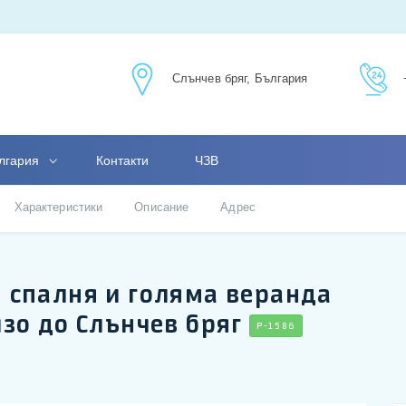
Слънчев бряг, България
лгария
Контакти
ЧЗВ
Характеристики
Описание
Адрес
1 спалня и голяма веранда
изо до Слънчев бряг
P-1586