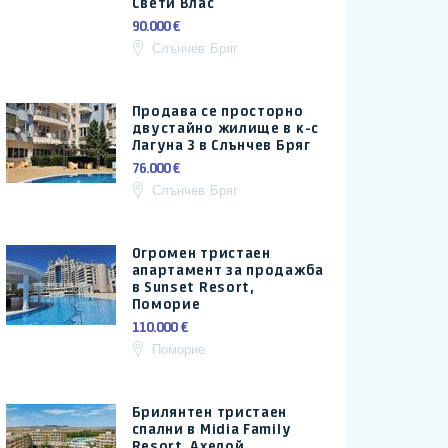
Свети Влас
90.000 €
Слънчев Бряг
Продава се просторно
двустайно жилище в к-с
Лагуна 3 в Слънчев Бряг
76.000 €
Слънчев Бряг
Огромен тристаен
апартамент за продажба
в Sunset Resort,
Поморие
110.000 €
Поморие
Брилянтен тристаен
спални в Midia Family
Resort, Ахелой