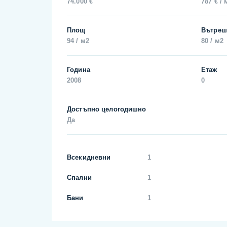
74.000 €
787 € / 
Площ
Вътреш
94 / м2
80 / м2
Година
Етаж
2008
0
Достъпно целогодишно
Да
Всекидневни
1
Спални
1
Бани
1