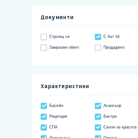
Документи
Строящ се
С Акт 16
Замразен обект
Продадено
Характеристики
Басейн
Асансьор
Рецепция
Бистро
СПА
Салон за красота
Детски кът
Охрана