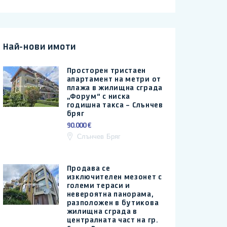
Най-нови имоти
Просторен тристаен
апартамент на метри от
плажа в жилищна сграда
„Форум“ с ниска
годишна такса – Слънчев
бряг
90.000 €
Слънчев Бряг
Продава се
изключителен мезонет с
големи тераси и
невероятна панорама,
разположен в бутикова
жилищна сграда в
централната част на гр.