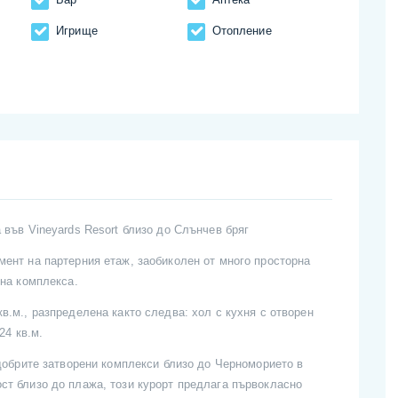
Игрище
Отопление
 във Vineyards Resort близо до Слънчев бряг
ент на партерния етаж, заобиколен от много прoсторна
 на комплекса.
в.м., разпределена както следва: хол с кухня с отворен
24 кв.м.
-добрите затворени комплекси близо до Черноморието в
ст близо до плажа, този курорт предлага първокласно