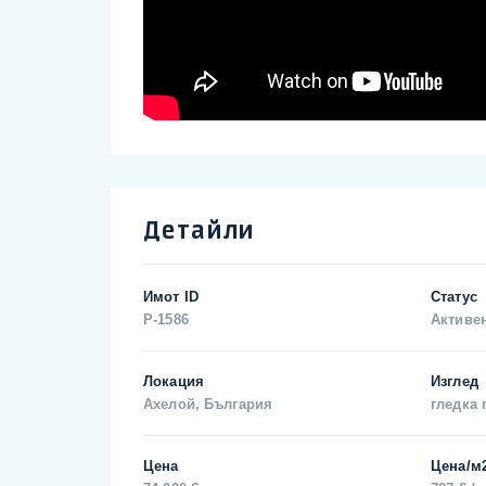
Детайли
Имот ID
Статус
P-1586
Активе
Локация
Изглед
Ахелой, България
гледка 
Цена
Цена/м