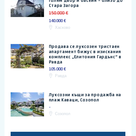
голям двор и басейн – близо до
Стара Загора
150.000 €
140.000 €
Хасково
Продава се луксозен тристаен
апартамент бижус в изискания
комплекс „Елитония Гардънс“ в
Равда
105.000 €
Равда
Луксозни къщи за продажба на
плаж Каваци, Созопол
-
Созопол