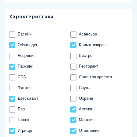
Характеристики
Басейн
Асансьор
Обзаведен
Климатизиран
Рецепция
Бистро
Паркинг
Ресторант
СПА
Салон за красота
Фитнес
Сауна
Детски кът
Охрана
Бар
Аптека
Гараж
Магазин
Игрище
Отопление