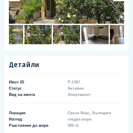
Детайли
Имот ID
P-1567
Статус
Активен
Вид на имота
Апартамент
Локация
Свети Влас, България
Изглед
гледка море
Разстояние до море
500 m