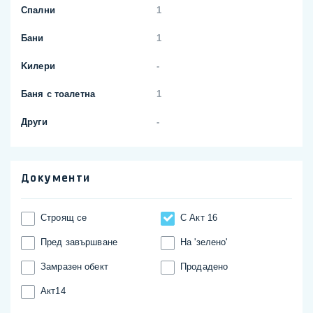
Спални
1
Бани
1
Kилери
-
Баня с тоалетна
1
Други
-
Документи
Строящ се
С Акт 16
Пред завършване
На 'зелено'
Замразен обект
Продадено
Акт14