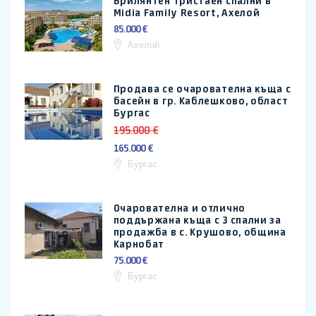
Брилянтен тристаен спални в
Midia Family Resort, Ахелой
85.000 €
Ахелой
Продава се очарователна къща с
басейн в гр. Каблешково, област
Бургас
195.000 €
165.000 €
Бургас
Очарователна и отлично
поддържана къща с 3 спални за
продажба в с. Крушово, община
Карнобат
75.000 €
Бургас