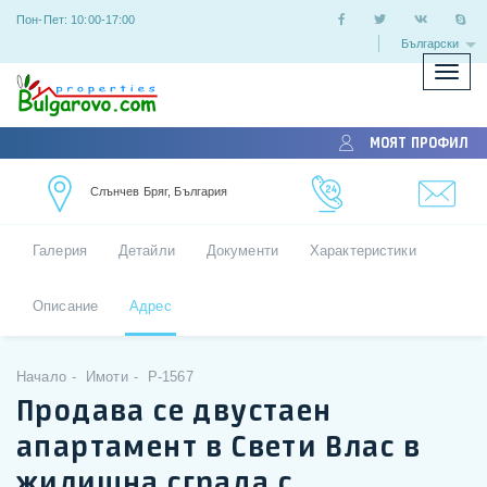
Пон-Пет: 10:00-17:00
Български
Покаж
скрий
меню
МОЯТ ПРОФИЛ
Слънчев Бряг, България
Галерия
Детайли
Документи
Характеристики
Описание
Адрес
Начало
Имоти
P-1567
Продава се двустаен
апартамент в Свети Влас в
жилищна сграда с