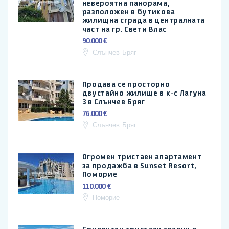
невероятна панорама,
разположен в бутикова
жилищна сграда в централната
част на гр. Свети Влас
90.000 €
Слънчев Бряг
Продава се просторно
двустайно жилище в к-с Лагуна
3 в Слънчев Бряг
76.000 €
Слънчев Бряг
Огромен тристаен апартамент
за продажба в Sunset Resort,
Поморие
110.000 €
Поморие