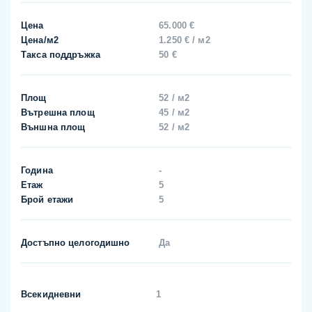
Цена
65.000 €
Цена/м2
1.250 € / м2
Такса поддръжка
50 €
Площ
52 / м2
Вътрешна площ
45 / м2
Външна площ
52 / м2
Година
-
Етаж
5
Брой етажи
5
Достъпно целогодишно
Да
Всекидневни
1