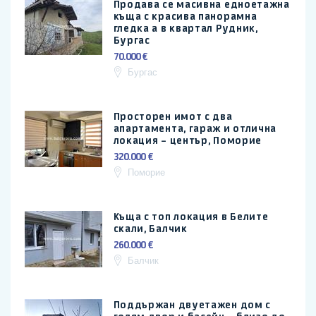
Продава се масивна едноетажна
къща с красива панорамна
гледка а в квартал Рудник,
Бургас
70.000 €
Бургас
Просторен имот с два
апартамента, гараж и отлична
локация – център, Поморие
320.000 €
Поморие
Къща с топ локация в Белите
скали, Балчик
260.000 €
Балчик
Поддържан двуетажен дом с