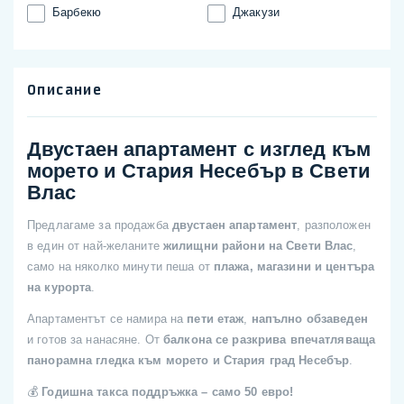
Барбекю
Джакузи
Описание
Двустаен апартамент с изглед към
морето и Стария Несебър в Свети
Влас
Предлагаме за продажба
двустаен апартамент
, разположен
в един от най-желаните
жилищни райони на Свети Влас
,
само на няколко минути пеша от
плажа, магазини и центъра
на курорта
.
Апартаментът се намира на
пети етаж
,
напълно обзаведен
и готов за нанасяне. От
балкона се разкрива впечатляваща
панорамна гледка към морето и Стария град Несебър
.
💰
Годишна такса поддръжка – само 50 евро!