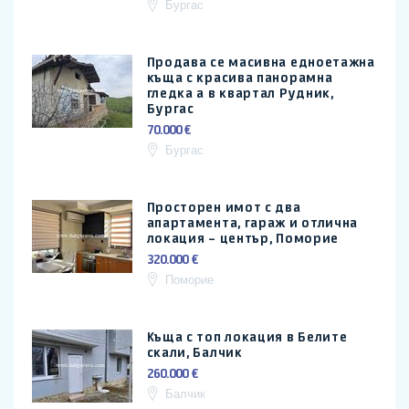
Бургас
Продава се масивна едноетажна
къща с красива панорамна
гледка а в квартал Рудник,
Бургас
70.000 €
Бургас
Просторен имот с два
апартамента, гараж и отлична
локация – център, Поморие
320.000 €
Поморие
Къща с топ локация в Белите
скали, Балчик
260.000 €
Балчик