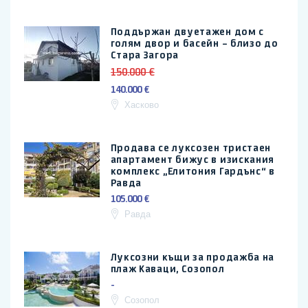
Поддържан двуетажен дом с
голям двор и басейн – близо до
Стара Загора
150.000 €
140.000 €
Хасково
Продава се луксозен тристаен
апартамент бижус в изискания
комплекс „Елитония Гардънс“ в
Равда
105.000 €
Равда
Луксозни къщи за продажба на
плаж Каваци, Созопол
-
Созопол