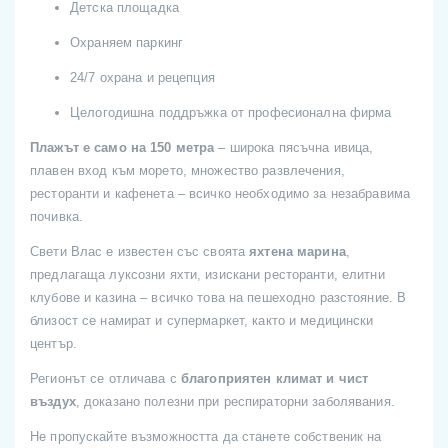
Детска площадка
Охраняем паркинг
24/7 охрана и рецепция
Целогодишна поддръжка от професионална фирма
Плажът е само на 150 метра
– широка пясъчна ивица,
плавен вход към морето, множество развлечения,
ресторанти и кафенета – всичко необходимо за незабравима
почивка.
Свети Влас е известен със своята
яхтена марина
,
предлагаща луксозни яхти, изискани ресторанти, елитни
клубове и казина – всичко това на пешеходно разстояние. В
близост се намират и супермаркет, както и медицински
център.
Регионът се отличава с
благоприятен климат и чист
въздух
, доказано полезни при респираторни заболявания.
Не пропускайте възможността да станете собственик на