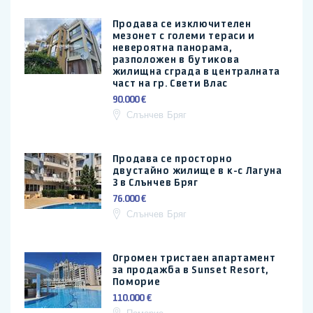
Продава се изключителен
мезонет с големи тераси и
невероятна панорама,
разположен в бутикова
жилищна сграда в централната
част на гр. Свети Влас
90.000 €
Слънчев Бряг
Продава се просторно
двустайно жилище в к-с Лагуна
3 в Слънчев Бряг
76.000 €
Слънчев Бряг
Огромен тристаен апартамент
за продажба в Sunset Resort,
Поморие
110.000 €