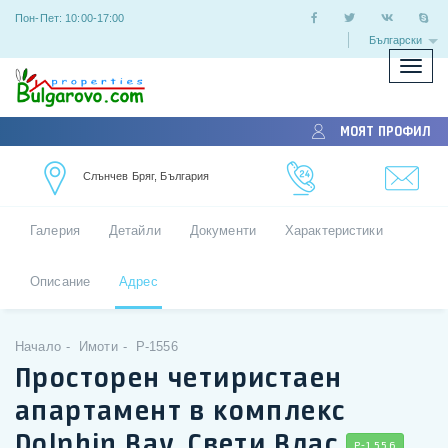
Пон-Пет: 10:00-17:00
Български
Покаж
скрий
меню
МОЯТ ПРОФИЛ
Слънчев Бряг, България
Галерия
Детайли
Документи
Характеристики
Описание
Адрес
Начало
Имоти
P-1556
Просторен четиристаен
апартамент в комплекс
Dolphin Bay, Свети Влас
P-1556