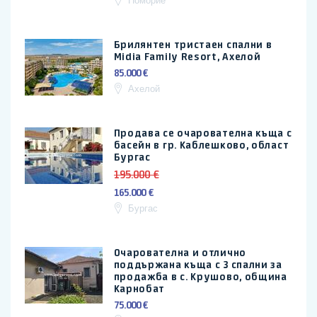
Поморие
Брилянтен тристаен спални в
Midia Family Resort, Ахелой
85.000 €
Ахелой
Продава се очарователна къща с
басейн в гр. Каблешково, област
Бургас
195.000 €
165.000 €
Бургас
Очарователна и отлично
поддържана къща с 3 спални за
продажба в с. Крушово, община
Карнобат
75.000 €