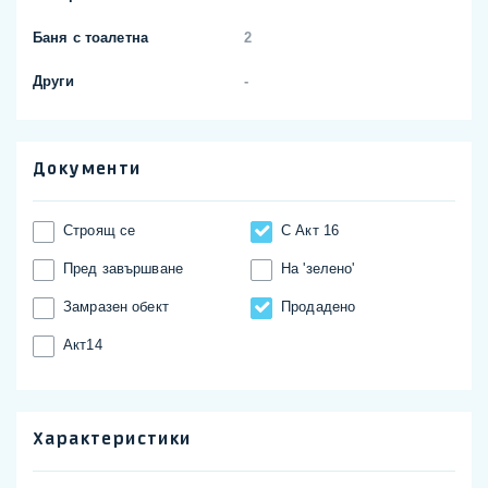
Баня с тоалетна
2
Други
-
Документи
Строящ се
С Акт 16
Пред завършване
На 'зелено'
Замразен обект
Продадено
Акт14
Характеристики