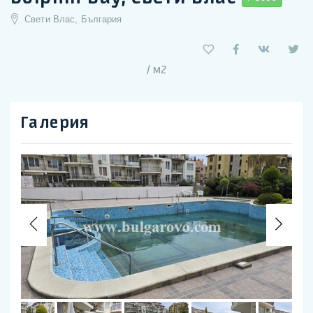
Свети Влас, България
/ м2
Галерия
Previous
Nex