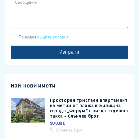
Приемам
общите условия
.
Изпрати
Най-нови имоти
Просторен тристаен апартамент
на метри от плажа в жилищна
сграда „Форум“ с ниска годишна
такса – Слънчев бряг
90.000 €
Слънчев Бряг