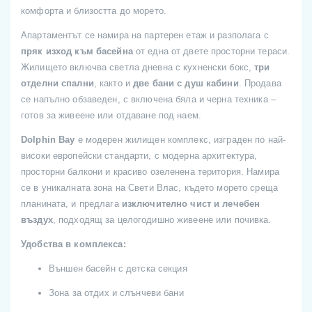
комфорта и близостта до морето.
Апартаментът се намира на партерен етаж и разполага с
пряк изход към басейна
от една от двете просторни тераси.
Жилището включва светла дневна с кухненски бокс,
три
отделни спални
, както и
две бани с душ кабини
. Продава
се напълно обзаведен, с включена бяла и черна техника –
готов за живеене или отдаване под наем.
Dolphin Bay
е модерен жилищен комплекс, изграден по най-
високи европейски стандарти, с модерна архитектура,
просторни балкони и красиво озеленена територия. Намира
се в уникалната зона на Свети Влас, където морето среща
планината, и предлага
изключително чист и лечебен
въздух
, подходящ за целогодишно живеене или почивка.
Удобства в комплекса:
Външен басейн с детска секция
Зона за отдих и слънчеви бани