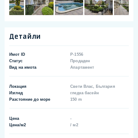
Детайли
Имот ID
P-1556
Статус
Продаден
Вид на имота
Апартамент
Локация
Свети Влас, България
Изглед
гледка басейн
Разстояние до море
150 m
Цена
-
Цена/м2
/ м2