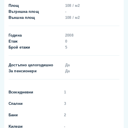
Площ
108 / м2
Вътрешна площ
-
Външна площ
108 / м2
Година
2008
Етаж
0
Брой етажи
5
Достъпно целогодишно
Да
За пенсионери
Да
Всекидневни
1
Спални
3
Бани
2
Kилери
-