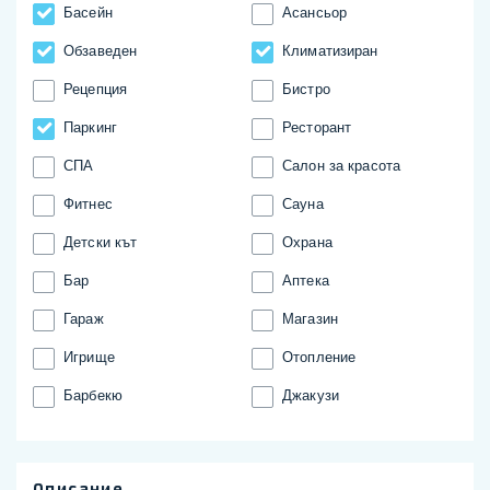
Басейн
Асансьор
Обзаведен
Климатизиран
Рецепция
Бистро
Паркинг
Ресторант
СПА
Салон за красота
Фитнес
Сауна
Детски кът
Охрана
Бар
Аптека
Гараж
Магазин
Игрище
Отопление
Барбекю
Джакузи
Описание