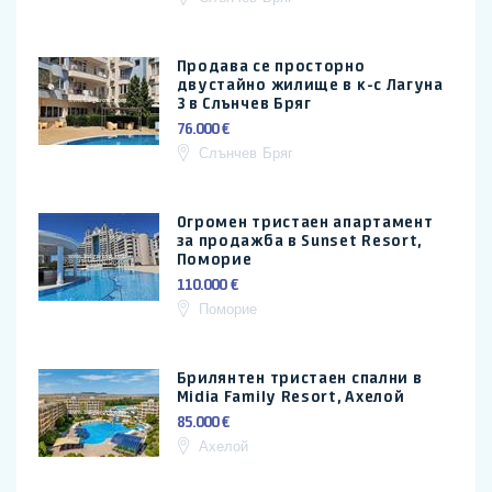
Продава се просторно
двустайно жилище в к-с Лагуна
3 в Слънчев Бряг
76.000 €
Слънчев Бряг
Огромен тристаен апартамент
за продажба в Sunset Resort,
Поморие
110.000 €
Поморие
Брилянтен тристаен спални в
Midia Family Resort, Ахелой
85.000 €
Ахелой