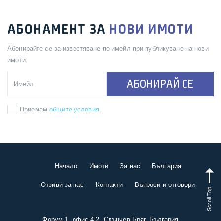
АБОНАМЕНТ ЗА
НОВИ ИМОТИ
Абонирайте се за известяване по имейл при публикуване на нови
имоти.
АБОНИРАЙ СЕ
Приемам
общите условия
.
Начало
Имоти
За нас
България
Отзиви за нас
Контакти
Въпроси и отговори
Scroll Top
Форум 1, офис 4-2, Слънчев Бряг, България