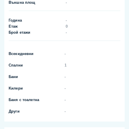
Външна площ
-
Година
-
Етаж
0
Брой етажи
-
Всекидневни
-
Спални
1
Бани
-
Kилери
-
Баня с тоалетна
-
Други
-