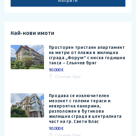
Изпрати
Най-нови имоти
Просторен тристаен апартамент
на метри от плажа в жилищна
сграда „Форум“ с ниска годишна
такса – Слънчев бряг
90.000 €
Слънчев Бряг
Продава се изключителен
мезонет с големи тераси и
невероятна панорама,
разположен в бутикова
жилищна сграда в централната
част на гр. Свети Влас
90.000 €
Слънчев Бряг