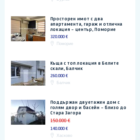
Просторен имот с два
апартамента, гараж и отлична
локация – център, Поморие
320.000 €
Поморие
Къща с топ локация в Белите
скали, Балчик
260.000 €
Балчик
Поддържан двуетажен дом с
голям двор и басейн – близо до
Стара Загора
150.000 €
140.000 €
Хасково