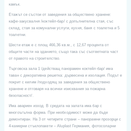
камък.
Етажът се състои от заведения за обществено хранене:
кафе-закусвалня /коктейл-бар/ с допълнителна стая, със
склад, стая за комунални услуги, кухня, баня с тоалетна и 5
тоалетни.
Шести етаж е с площ 466,36 кв.м., с 12,67 процента от
общите части на зданието, също така със съответната част
от правото на строителство.
Търговска зала 1 /действащ панорамен коктейл-бар/ има
таван с декоративна решетка: дървесина и изолация. Подът е
покрит с килим /подходящ за заведения за обществено
хранене и отговаря на всички изисквания за пожарна
безопасност/.
Има авариен изход. В средата на залата има бар с
многоъгълна форма. При необходимост може да бъде
демонтиран. На 3 от четирите страни – панорамни прозорци с
4-камерни стъклопакети – Aluplast Германия, фотосоларни