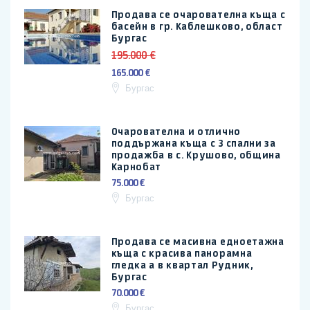
Продава се очарователна къща с
басейн в гр. Каблешково, област
Бургас
195.000 €
165.000 €
Бургас
Очарователна и отлично
поддържана къща с 3 спални за
продажба в с. Крушово, община
Карнобат
75.000 €
Бургас
Продава се масивна едноетажна
къща с красива панорамна
гледка а в квартал Рудник,
Бургас
70.000 €
Бургас