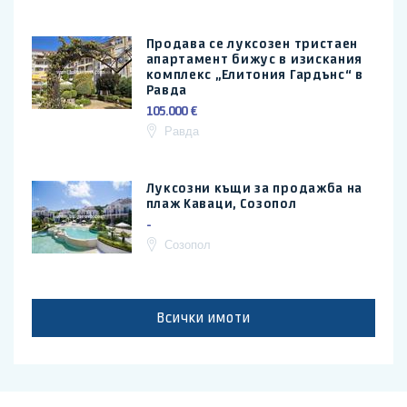
Продава се луксозен тристаен
апартамент бижус в изискания
комплекс „Елитония Гардънс“ в
Равда
105.000 €
Равда
Луксозни къщи за продажба на
плаж Каваци, Созопол
-
Созопол
Всички имоти