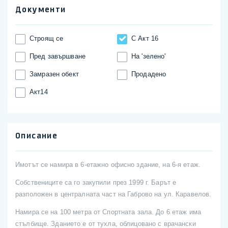
Документи
Строящ се
С Акт 16
Пред завършване
На 'зелено'
Замразен обект
Продадено
Акт14
Описание
Имотът се намира в 6-етажно офисно здание, на 6-я етаж.
Собствениците са го закупили през 1999 г. Барът е
разположен в централната част на Габрово на ул. Каравелов.
Намира се на 100 метра от Спортната зала. До 6 етаж има
стълбище. Зданието е от тухла, облицовано с врачански