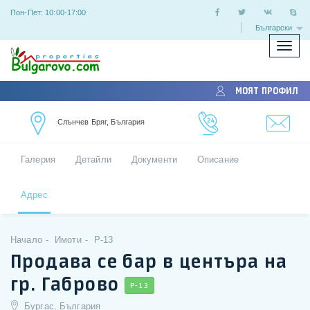
Пон-Пет: 10:00-17:00
Български
Покаж
скрий
меню
МОЯТ ПРОФИЛ
Слънчев Бряг, България
Галерия
Детайли
Документи
Описание
Адрес
Начало
Имоти
P-13
Продава се бар в центъра на
гр. Габрово
P-13
Бургас, България