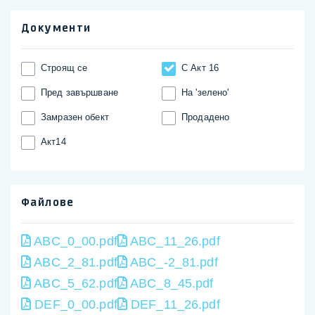
Документи
Строящ се
С Акт 16
Пред завършване
На 'зелено'
Замразен обект
Продадено
Акт14
Файлове
ABC_0_00.pdf
ABC_11_26.pdf
ABC_2_81.pdf
ABC_-2_81.pdf
ABC_5_62.pdf
ABC_8_45.pdf
DEF_0_00.pdf
DEF_11_26.pdf