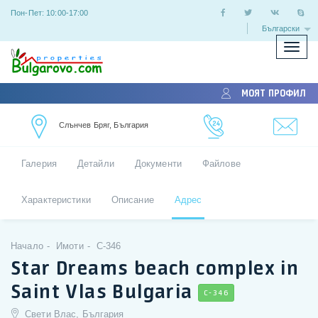
Пон-Пет: 10:00-17:00
Български
Покаж
скрий
меню
МОЯТ ПРОФИЛ
Слънчев Бряг, България
Галерия
Детайли
Документи
Файлове
Характеристики
Описание
Адрес
Начало
Имоти
C-346
Star Dreams beach complex in
Saint Vlas Bulgaria
C-346
Свети Влас, България