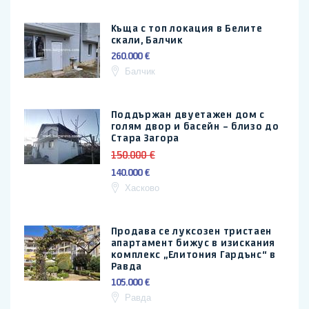
Къща с топ локация в Белите
скали, Балчик
260.000 €
Балчик
Поддържан двуетажен дом с
голям двор и басейн – близо до
Стара Загора
150.000 €
140.000 €
Хасково
Продава се луксозен тристаен
апартамент бижус в изискания
комплекс „Елитония Гардънс“ в
Равда
105.000 €
Равда