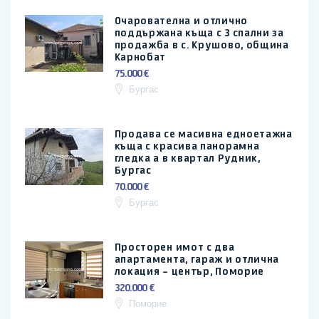
Очарователна и отлично
поддържана къща с 3 спални за
продажба в с. Крушово, община
Карнобат
75.000 €
Бургас
Продава се масивна едноетажна
къща с красива панорамна
гледка а в квартал Рудник,
Бургас
70.000 €
Бургас
Просторен имот с два
апартамента, гараж и отлична
локация – център, Поморие
320.000 €
Поморие