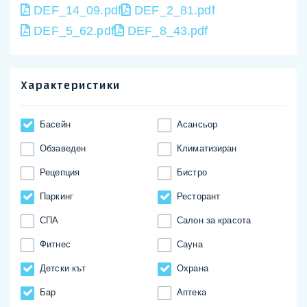
DEF_14_09.pdf
DEF_2_81.pdf
DEF_5_62.pdf
DEF_8_43.pdf
Характеристики
Басейн
Асансьор
Обзаведен
Климатизиран
Рецепция
Бистро
Паркинг
Ресторант
СПА
Салон за красота
Фитнес
Сауна
Детски кът
Охрана
Бар
Аптека