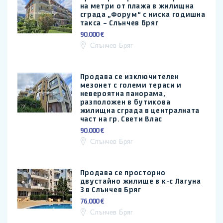
на метри от плажа в жилищна
сграда „Форум“ с ниска годишна
такса – Слънчев бряг
90.000 €
Слънчев Бряг
Продава се изключителен
мезонет с големи тераси и
невероятна панорама,
разположен в бутикова
жилищна сграда в централната
част на гр. Свети Влас
90.000 €
Слънчев Бряг
Продава се просторно
двустайно жилище в к-с Лагуна
3 в Слънчев Бряг
76.000 €
Слънчев Бряг