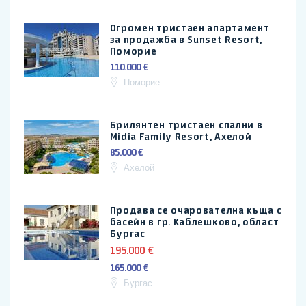
Огромен тристаен апартамент
за продажба в Sunset Resort,
Поморие
110.000 €
Поморие
Брилянтен тристаен спални в
Midia Family Resort, Ахелой
85.000 €
Ахелой
Продава се очарователна къща с
басейн в гр. Каблешково, област
Бургас
195.000 €
165.000 €
Бургас