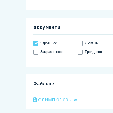
Документи
Строящ се
С Акт 16
Замразен обект
Продадено
Файлове
ОЛИМП 02.09.xlsx