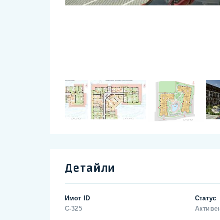
Детайли
Имот ID
Статус
C-325
Активе