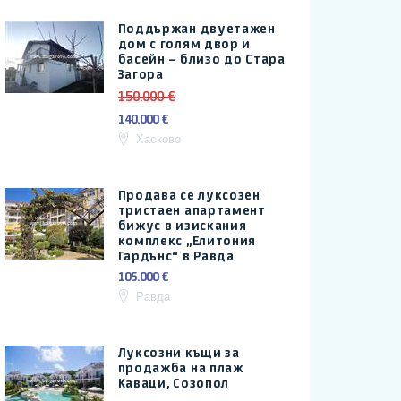
Поддържан двуетажен
дом с голям двор и
басейн – близо до Стара
Загора
150.000 €
140.000 €
Хасково
Продава се луксозен
тристаен апартамент
бижус в изискания
комплекс „Елитония
Гардънс“ в Равда
105.000 €
Равда
Луксозни къщи за
продажба на плаж
Каваци, Созопол