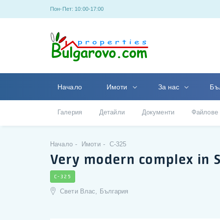
Пон-Пет: 10:00-17:00
Начало
Имоти
За нас
Бъ
Галерия
Детайли
Документи
Файлове
Начало
Имоти
C-325
Very modern complex in Sa
C-325
Свети Влас, България