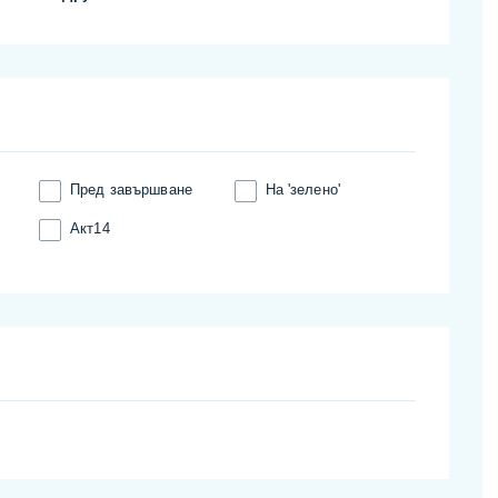
Пред завършване
На 'зелено'
Акт14