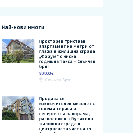
Най-нови имоти
Просторен тристаен
апартамент на метри от
плажа в жилищна сграда
„Форум“ с ниска
годишна такса – Слънчев
бряг
90.000 €
Слънчев Бряг
Продава се
изключителен мезонет с
големи тераси и
невероятна панорама,
разположен в бутикова
жилищна сграда в
централната част на гр.