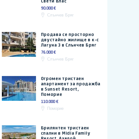
Свети Влас
90.000 €
Слънчев Бряг
Продава се просторно
двустайно жилище в к-с
Лагуна 3 в Слънчев Бряг
76.000 €
Слънчев Бряг
Огромен тристаен
апартамент за продажба
в Sunset Resort,
Поморие
110.000 €
Поморие
Брилянтен тристаен
спални в Midia Family
Resort, Ахелой