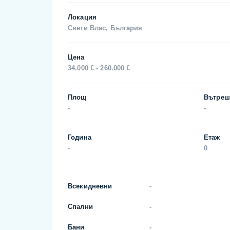
Локация
Свети Влас, България
Цена
34.000 € - 260.000 €
Площ
Вътреш
-
-
Година
Етаж
-
0
Всекидневни
-
Спални
-
Бани
-