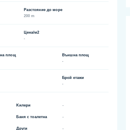
Разстояние до море
200 m
Цена/м2
-
на площ
Външна площ
-
Брой етажи
-
Kилери
-
Баня с тоалетна
-
Други
-