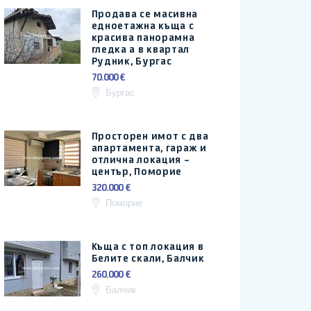
Продава се масивна
едноетажна къща с
красива панорамна
гледка а в квартал
Рудник, Бургас
70.000 €
Бургас
Просторен имот с два
апартамента, гараж и
отлична локация –
център, Поморие
320.000 €
Поморие
Къща с топ локация в
Белите скали, Балчик
260.000 €
Балчик