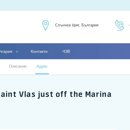
Слънчев бряг, България
лгария
Контакти
ЧЗВ
Описание
Адрес
int Vlas just off the Marina