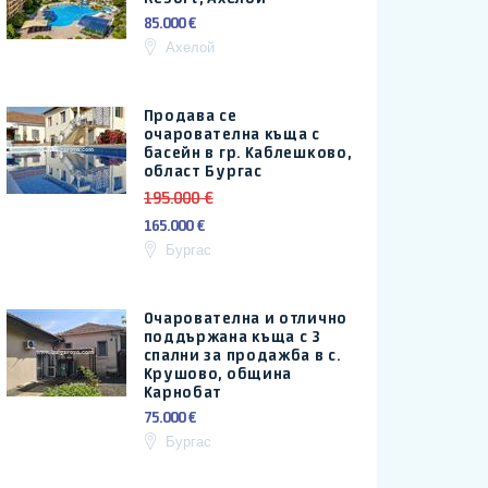
85.000 €
Ахелой
Продава се
очарователна къща с
басейн в гр. Каблешково,
област Бургас
195.000 €
165.000 €
Бургас
Очарователна и отлично
поддържана къща с 3
спални за продажба в с.
Крушово, община
Карнобат
75.000 €
Бургас