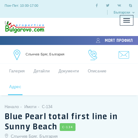
Пон-Пет: 10:00-17:00
Български
Покаж
скрий
меню
МОЯТ ПРОФИЛ
Слънчев Бряг, България
Галерия
Детайли
Документи
Описание
Адрес
Начало
Имоти
C-134
Blue Pearl total first line in
Sunny Beach
C-134
Слънчев Бряг, България