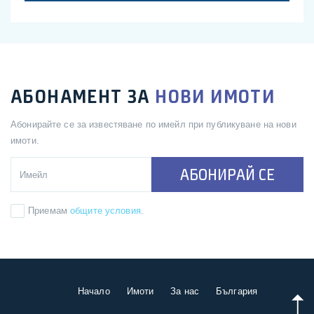
АБОНАМЕНТ ЗА
НОВИ ИМОТИ
Абонирайте се за известяване по имейл при публикуване на нови
имоти.
АБОНИРАЙ СЕ
Приемам
общите условия
.
Начало
Имоти
За нас
България