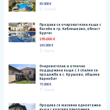
85.000 €
Ахелой
Продава се очарователна къща с
басейн в гр. Каблешково, област
Бургас
195.000 €
165.000 €
Бургас
Очарователна и отлично
поддържана къща с 3 спални за
продажба в с. Крушово, община
Карнобат
75.000 €
Бургас
Продава се масивна едноетажна
къща с красива панорамна