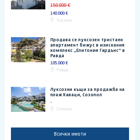
150.000 €
140.000 €
Хасково
Продава се луксозен тристаен
апартамент бижус в изискания
комплекс „Елитония Гардънс“ в
Равда
105.000 €
Равда
Луксозни къщи за продажба на
плаж Каваци, Созопол
-
Созопол
Всички имоти