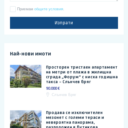
Приемам
общите условия
.
Изпрати
Най-нови имоти
Просторен тристаен апартамент
на метри от плажа в жилищна
сграда „Форум“ с ниска годишна
такса – Слънчев бряг
90.000 €
Слънчев Бряг
Продава се изключителен
мезонет с големи тераси и
невероятна панорама,
разположен в бутикова