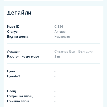
Детайли
Имот ID
C-134
Статус
Активен
Вид на имота
Комплекс
Локация
Слънчев Бряг, България
Разстояние до море
1 m
Цена
-
Цена/м2
-
Площ
-
Вътрешна площ
-
Външна площ
-