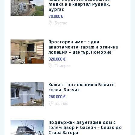
гледка а в квартал Рудник,
Бургас
70.000 €
Бургас
Просторен имот с два
апартамента, гараж и отлична
локация – център, Поморие
320.000 €
Поморие
Къща с топ локация в Белите
скали, Балчик
260.000 €
Балчик
Поддържан двуетажен дом с
голям двор и басейн – близо до
Стара Загора