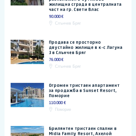
жилищна сграда в централната
част на гр. Свети Влас
90.000 €
Слънчев Бряг
Продава се просторно
двустайно жилище в к-с Лагуна
3 в Слънчев Бряг
76.000 €
Слънчев Бряг
Огромен тристаен апартамент
за продажба в Sunset Resort,
Поморие
110.000 €
Поморие
Брилянтен тристаен спални в
Midia Family Resort, Ахелой