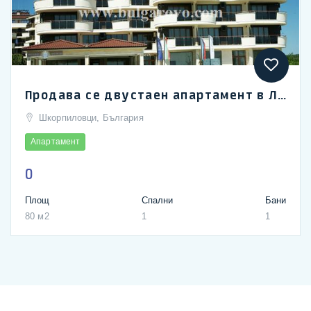
Продава се двустаен апартамент в Лонг Бийч Резорт и Спа в Шкорпиловци
Шкорпиловци, България
Апартамент
0
Площ
Спални
Бани
80 м2
1
1