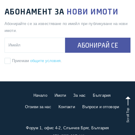
АБОНАМЕНТ ЗА
НОВИ ИМОТИ
Абонирайте се за известяване по имейл при публикуване на нови
имоти.
АБОНИРАЙ СЕ
Приемам
общите условия
.
Начало
Имоти
За нас
България
Отзиви за нас
Контакти
Въпроси и отговори
Scroll Top
Форум 1, офис 4-2, Слънчев Бряг, България