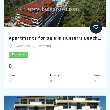
Apartments for sale in Hunter's Beach, Shkorpilovtsi
Шкорпиловци, България
Комплекс
0
Площ
Спални
Бани
0
0
0