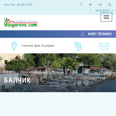
Пон-Пет: 10:00-17:00
Български
Покаж
скрий
меню
МОЯТ ПРОФИЛ
Слънчев Бряг, България
Начало
Местоположения
Балчик
БАЛЧИК