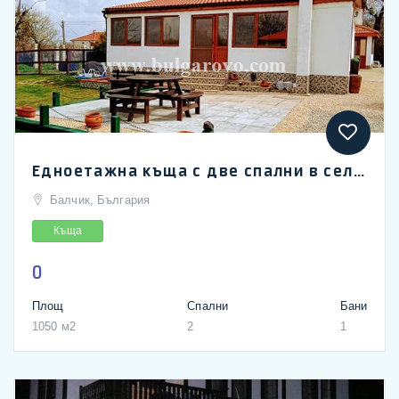
Едноетажна къща с две спални в село Дъбрава край Балчик
Балчик, България
Къща
0
Площ
Спални
Бани
1050 м2
2
1