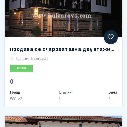
Продава се очарователна двуетажна къща с басейн в с. Гурково, на 9 км от Балчик
Балчик, България
Къща
0
Площ
Спални
Бани
500 м2
3
2