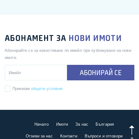
АБОНАМЕНТ ЗА
НОВИ ИМОТИ
Абонирайте се за известяване по имейл при публикуване на нови
имоти.
АБОНИРАЙ СЕ
Приемам
общите условия
.
Начало
Имоти
За нас
България
Отзиви за нас
Контакти
Въпроси и отговори