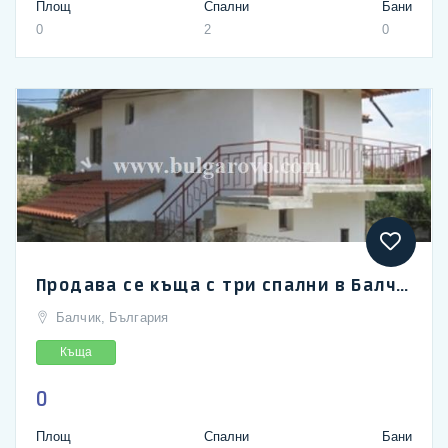
Площ
Спални
Бани
0
2
0
Продава се къща с три спални в Балчик, район Овчаровски плаж
Балчик, България
Къща
0
Площ
Спални
Бани