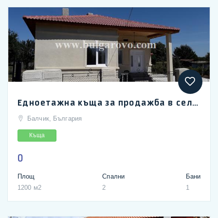
Едноетажна къща за продажба в село Малина на 30 км от Балчик
Балчик, България
Къща
0
Площ
Спални
Бани
1200 м2
2
1