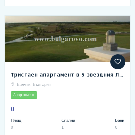
Тристаен апартамент в 5-звездния Лайтхаус Голф & Спа комплекс край Балчик
Балчик, България
Апартамент
0
Площ
Спални
Бани
0
1
0