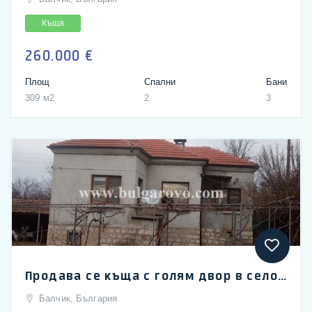
Къща
260.000 €
Площ
Спални
Бани
309 м2
2
3
Продава се къща с голям двор в село Ведрина, Добрич
Балчик, България