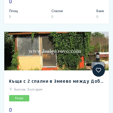
0
Площ
Спални
Бани
0
0
0
Къща с 2 спални в Змеево между Добрич и Балчик
Балчик, България
Къща
0