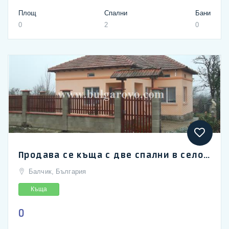
Площ
Спални
Бани
0
2
0
Продава се къща с две спални в село Генерал Колево край Добрич
Балчик, България
Къща
0