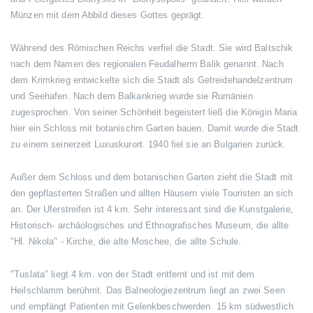
Münzen mit dem Abbild dieses Gottes geprägt.
Während des Römischen Reichs verfiel die Stadt. Sie wird Baltschik
nach dem Namen des regionalen Feudalherrn Balik genannt. Nach
dem Krimkrieg entwickelte sich die Stadt als Getreidehandelzentrum
und Seehafen. Nach dem Balkankrieg wurde sie Rumänien
zugesprochen. Von seiner Schönheit begeistert ließ die Königin Maria
hier ein Schloss mit botanischm Garten bauen. Damit wurde die Stadt
zu einem seinerzeit Luxuskurort. 1940 fiel sie an Bulgarien zurück.
Außer dem Schloss und dem botanischen Garten zieht die Stadt mit
den gepflasterten Straßen und allten Häusern viele Touristen an sich
an. Der Uferstreifen ist 4 km. Sehr interessant sind die Kunstgalerie,
Historisch- archäologisches und Ethnografisches Museum, die allte
"Hl. Nikola" - Kirche, die alte Moschee, die allte Schule.
"Tuslata" liegt 4 km. von der Stadt entfernt und ist mit dem
Heilschlamm berühmt. Das Balneologiezentrum liegt an zwei Seen
und empfängt Patienten mit Gelenkbeschwerden. 15 km südwestlich