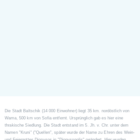
Die Stadt Baltschik (14 000 Einwohner) liegt 35 km. nordöstlich von
Warna, 500 km von Sofia entfernt. Ursprünglich gab es hier eine
thrakische Siedlung. Die Stadt entstand im 5. Jh. v. Chr. unter dem
Namen "Kruni" ("Quellen", später wurde der Name zu Ehren des Wein-
und Feiergottes Dionysos in "Dionysopolis" geändert. Hier wurden