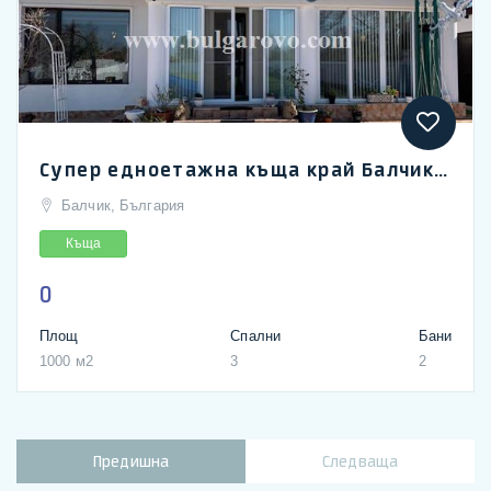
Супер едноетажна къща край Балчик в село Соколово
Балчик, България
Къща
0
Площ
Спални
Бани
1000 м2
3
2
Предишна
Следваща