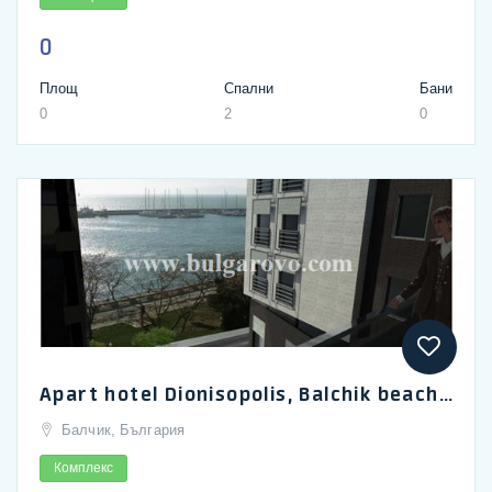
0
Площ
Спални
Бани
0
2
0
Apart hotel Dionisopolis, Balchik beach strip
Балчик, България
Комплекс