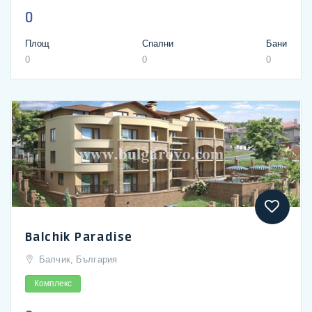
0
Площ
Спални
Бани
0
0
0
Balchik Paradise
Балчик, България
Комплекс