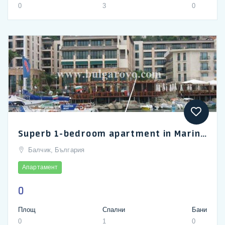
0
3
0
Superb 1-bedroom apartment in Marina City complex, Balchik
Балчик, България
Апартамент
0
Площ
Спални
Бани
0
1
0