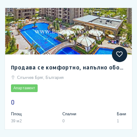
Продава се комфортно, напълно оборудвано студио в 4-звездния луксозен, елитен жилищен комплекс Cascadas
Слънчев Бряг, България
Апартамент
0
Площ
Спални
Бани
39 м2
0
1