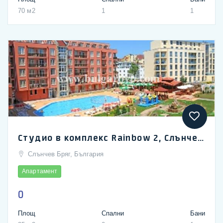
70 м2
1
1
Студио в комплекс Rainbow 2, Слънчев Бряг
Слънчев Бряг, България
Апартамент
0
Площ
Спални
Бани