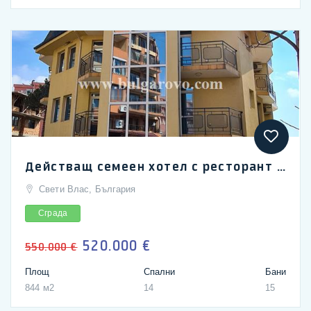
Действащ семеен хотел с ресторант в Свети Влас
Свети Влас, България
Сграда
520.000 €
550.000 €
Площ
Спални
Бани
844 м2
14
15