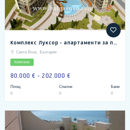
Комплекс Луксор - апартаменти за продажба на Свети влас
Свети Влас, България
Комплекс
80.000 € - 202.000 €
Площ
Спални
Бани
0
0
0