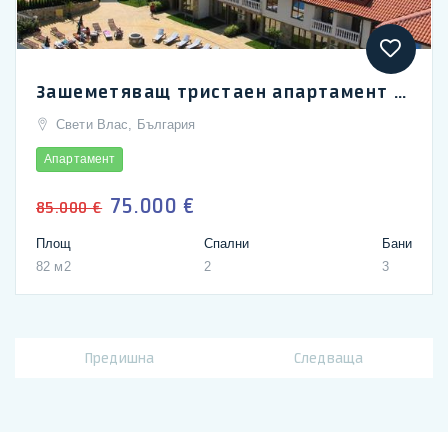
Зашеметяващ тристаен апартамент в комплекс Триумф, Свети Влас
Свети Влас, България
Апартамент
75.000 €
85.000 €
Площ
Спални
Бани
82 м2
2
3
Предишна
Следваща