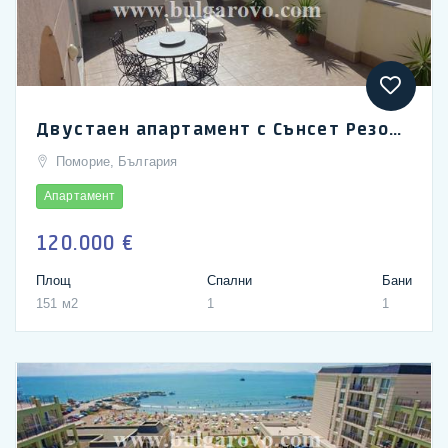
Двустаен апартамент с Сънсет Резорт в Поморие с удивителна морска гледка
Поморие, България
Апартамент
120.000 €
Площ
Спални
Бани
151 м2
1
1