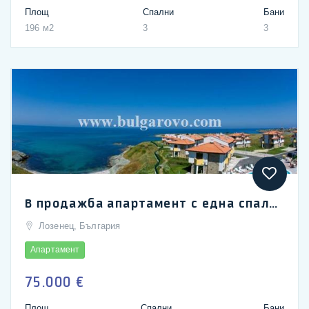
Площ
Спални
Бани
196 м2
3
3
В продажба апартамент с една спалня в комплекс Лалов Егрек, Лозенец
Лозенец, България
Апартамент
75.000 €
Площ
Спални
Бани