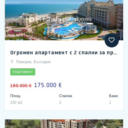
Огромен апартамент с 2 спални за продажба в Сънсет Ризорт, Поморие
Поморие, България
Апартамент
175.000 €
180.000 €
Площ
Спални
Бани
230 м2
2
1