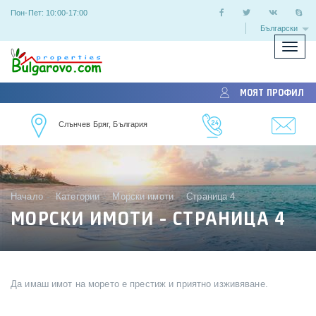
Пон-Пет: 10:00-17:00
Български
Покаж
скрий
меню
МОЯТ ПРОФИЛ
Слънчев Бряг, България
Начало
Категории
Морски имоти
Страница 4
МОРСКИ ИМОТИ - СТРАНИЦА 4
Да имаш имот на морето е престиж и приятно изживяване.