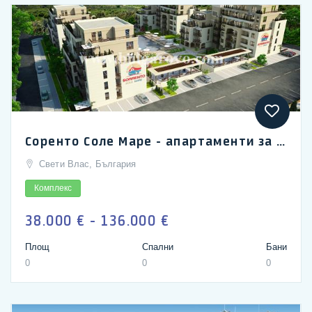
Соренто Соле Маре - апартаменти за продажба в Свети Влас
Свети Влас, България
Комплекс
38.000 € - 136.000 €
Площ
Спални
Бани
0
0
0