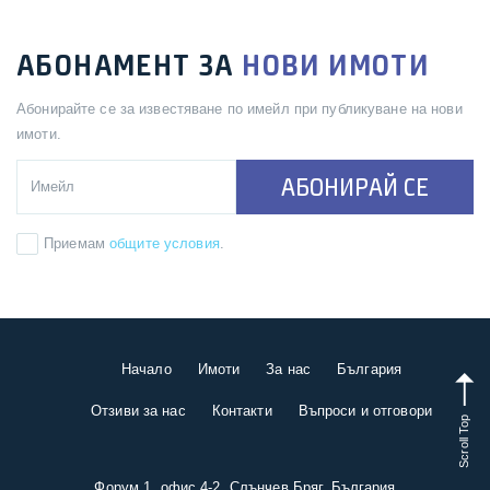
АБОНАМЕНТ ЗА
НОВИ ИМОТИ
Абонирайте се за известяване по имейл при публикуване на нови
имоти.
АБОНИРАЙ СЕ
Приемам
общите условия
.
Начало
Имоти
За нас
България
Отзиви за нас
Контакти
Въпроси и отговори
Scroll Top
Форум 1, офис 4-2, Слънчев Бряг, България