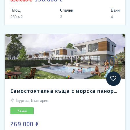
Площ
Спални
Бани
250 м2
3
4
Самостоятелна къща с морска панорама между Бургас и Поморие
Бургас, България
Къща
269.000 €