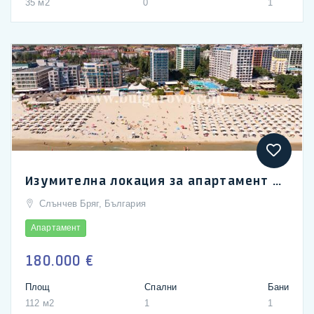
35 м2
0
1
Изумителна локация за апартамент в Слънчев бряг
Слънчев Бряг, България
Апартамент
180.000 €
Площ
Спални
Бани
112 м2
1
1