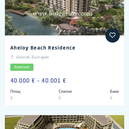
Aheloy Beach Residence
Ахелой, България
Комплекс
40.000 € - 40.001 €
Площ
Спални
Бани
0
0
0