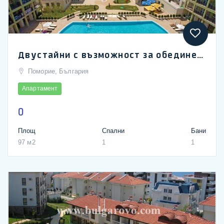
Двустайни с възможност за обединение във Феста Поморие Резорт
Поморие, България
Апартамент
0
Площ
Спални
Бани
97 м2
1
1